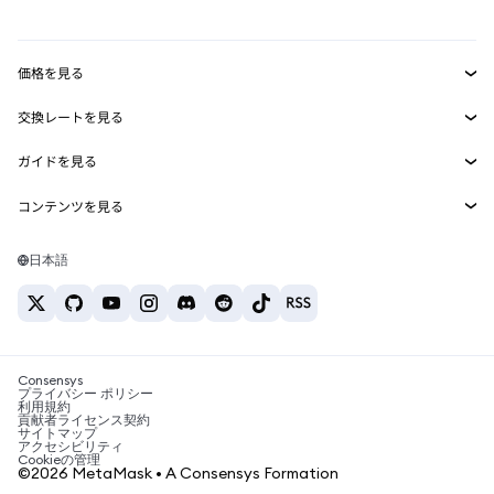
mUSD
新規
ダッシュボード
トランザクションシールド
収益化
Smart Accounts Kit
Agent Wallet
新規
価格を見る
埋め込みウォレット
Snaps
ビットコインの価格
交換レートを見る
MetaMask Connect
イーサリアムの価格
報酬
新規
BTC→USD
Solanaの価格
ガイドを見る
Snaps
セキュリティ
ETH→USD
BTCの購入
Shiba Inuの価格
USDT→INR
コンテンツを見る
Web3サービス
サポート
ETHの購入
Pepeの価格
ビットコインウォレット
BTC→USDT
SOLの購入
キャリア
Tetherの価格
Solanaウォレット
日本語
BTC→INR
PEPEの購入
お問い合わせ
USDCの価格
おすすめの暗号資産カード
ETH→USDT
USDTの購入
Chanlinkの価格
おすすめのモバイル暗号資産ウォレット
USDT→PHP
USDCの購入
Polymarketとは？
BTC→EUR
SHIBの購入
Consensys
税制関連ニュース
プライバシー ポリシー
利用規約
BNBの購入
貢献者ライセンス契約
暗号資産の購入方法は？
サイトマップ
アクセシビリティ
ビットコインを売るには？
Cookieの管理
©2026 MetaMask • A Consensys Formation