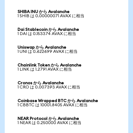
SHIBA INU から Avalanche
1 SHIB は 0.00000071 AVAX に相当
Dai Stablecoin から Avalanche
1 DAI は 0.153374 AVAX に相当
Uniswap から Avalanche
1 UNI は 0.622699 AVAX に相当
Chainlink Token から Avalanche
1 LINK は 1.2791 AVAX に相当
Cronos から Avalanche
1 CRO は 0.007393 AVAX に相当
Coinbase Wrapped BTC から Avalanche
1 CBBTC は 10001.8405 AVAX に相当
NEAR Protocol から Avalanche
1 NEAR は 0.250000 AVAX に相当