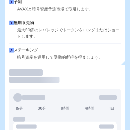
予測
AVAXと暗号資産予測市場で取引します。
無期限先物
最大50倍のレバレッジでトークンをロングまたはショー
トします。
ステーキング
暗号資産を運用して受動的所得を得ましょう。
取引
15分
30分
1時間
4時間
1日