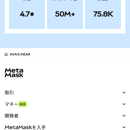
4.7
50M+
75.8K
AVAX/NEAR
MetaMaskサイトフッター
取引
スワップ
マネー
新規
予測
新規
購入
開発者
パーペチュアル
新規
カード
ドキュメントを表示
MetaMaskを入手
RWA