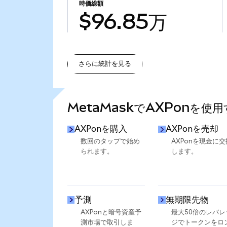
時価総額
$96.85万
さらに統計を見る
さらに統計を見る
MetaMaskでAXPonを使
AXPonを購入
AXPonを売却
数回のタップで始め
AXPonを現金に交
られます。
します。
予測
無期限先物
AXPonと暗号資産予
最大50倍のレバレ
測市場で取引しま
ジでトークンをロ