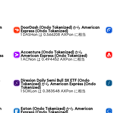
n
DoorDash (Ondo Tokenized) から American
Express (Ondo Tokenized)
1 DASHon は 0.566208 AXPon に相当
Accenture (Ondo Tokenized) から
ss
American Express (Ondo Tokenized)
1 ACNon は 0.494452 AXPon に相当
n
Direxion Daily Semi Bull 3X ETF (Ondo
Tokenized) から American Express (Ondo
Tokenized)
1 SOXLon は 0.383548 AXPon に相当
n
Eaton (Ondo Tokenized) から American
Express (Ondo Tokenized)