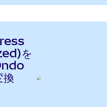
ress
zed)を
Ondo
変換