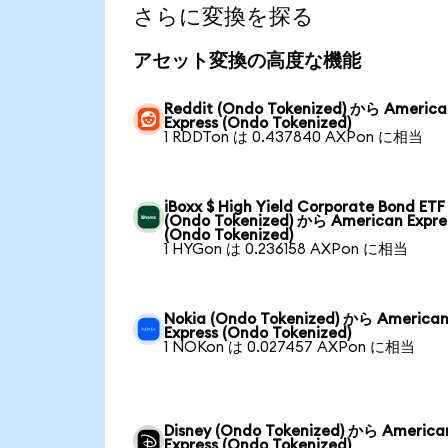
さらに変換を探る
アセット変換の高度な機能
Reddit (Ondo Tokenized) から America
Express (Ondo Tokenized)
1 RDDTon は 0.437840 AXPon に相当
iBoxx $ High Yield Corporate Bond ETF
(Ondo Tokenized) から American Expre
(Ondo Tokenized)
1 HYGon は 0.236158 AXPon に相当
Nokia (Ondo Tokenized) から America
Express (Ondo Tokenized)
1 NOKon は 0.027457 AXPon に相当
Disney (Ondo Tokenized) から America
Express (Ondo Tokenized)