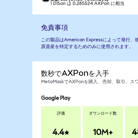
1 DISon は 0.285524 AXPon に相当
免責事項
この製品はAmerican Expressによって
原資産を特定するためのみに使用されます。
数秒でAXPonを入手
MetaMaskでAXPonを購入、売却、取引
Google Play
評価
ダウンロード数
4.4
10M+
4