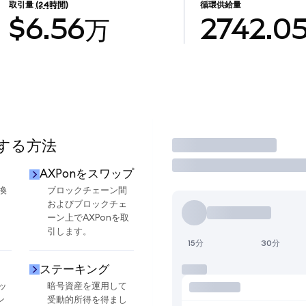
取引量
(24時間)
循環供給量
$6.56万
2742.0
用する方法
取引
AXPonをスワップ
換
ブロックチェーン間
およびブロックチェ
ーン上でAXPonを取
引します。
15分
30分
ステーキング
ッ
暗号資産を運用して
ン
受動的所得を得まし