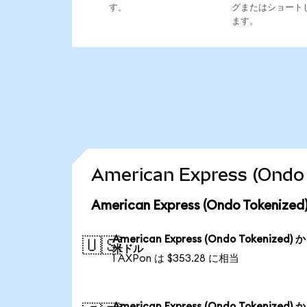
す。
グまたはショート
ます。
American Express (O
American Express (Ondo Toke
American Express (Ondo Tokenized) 
🇺🇸
米ドル
1 AXPon は $353.28 に相当
American Express (Ondo Tokenized) 