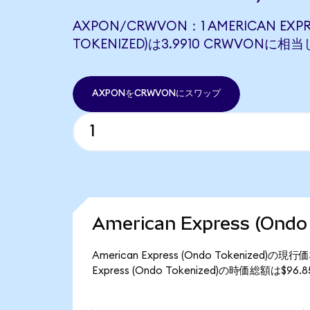
AXPON/CRWVON：1 AMERICAN EXPR
TOKENIZED)は3.9910 CRWVONに相
AXPONをCRWVONにスワップ
American Express (On
American Express (Ondo Tokenize
Express (Ondo Tokenized)の時価総額は$