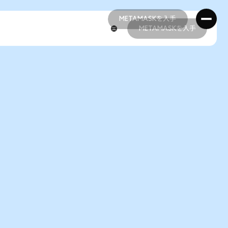
METAMASKを入手
METAMASKを入手
METAMASKを入手
METAMASKを入手