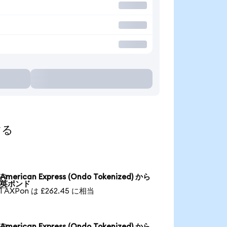
する
American Express (Ondo Tokenized) から

英ポンド
1 AXPon は £262.45 に相当
American Express (Ondo Tokenized) から