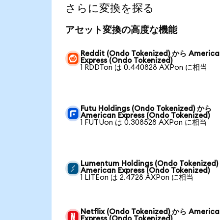
さらに変換を探る
アセット変換の高度な機能
Reddit (Ondo Tokenized) から America
Express (Ondo Tokenized)
1 RDDTon は 0.440828 AXPon に相当
Futu Holdings (Ondo Tokenized) から
American Express (Ondo Tokenized)
1 FUTUon は 0.308528 AXPon に相当
Lumentum Holdings (Ondo Tokenized
American Express (Ondo Tokenized)
1 LITEon は 2.4728 AXPon に相当
Netflix (Ondo Tokenized) から Americ
Express (Ondo Tokenized)