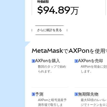
時価総額
$94.89万
さらに統計を見る
さらに統計を見る
MetaMaskでAXPonを使
AXPonを購入
AXPonを売却
数回のタップで始め
AXPonを現金に交
られます。
します。
予測
無期限先物
AXPonと暗号資産予
最大50倍のレバレ
測市場で取引しま
ジでトークンをロ