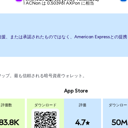
1 ACNon は 0.503981 AXPon に相当
発行、後援、または承認されたものではなく、American Expres
、スワップ。最も信頼される暗号資産ウォレット。
App Store
評価数
ダウンロード
評価
ダウンロー
83.8K
4.7
50M