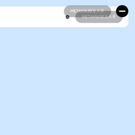
METAMASKを入手
METAMASKを入手
METAMASKを入手
METAMASKを入手