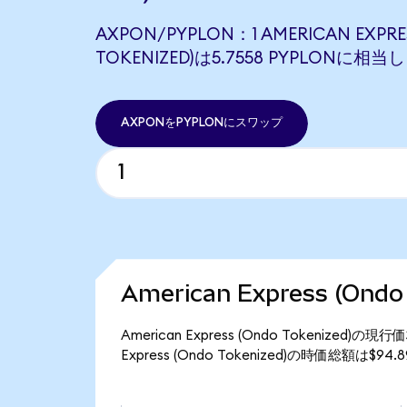
AXPON/PYPLON：1 AMERICAN EXPRE
TOKENIZED)は5.7558 PYPLONに相当
AXPONをPYPLONにスワップ
American Express (On
American Express (Ondo Tokenize
Express (Ondo Tokenized)の時価総額は$