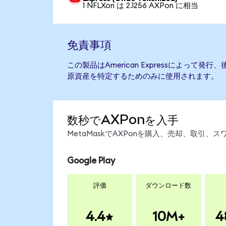
1 NFLXon は 2.1256 AXPon に相当
免責事項
この製品はAmerican Expressによって
原資産を特定するためのみに使用されます。
数秒でAXPonを入手
MetaMaskでAXPonを購入、売却、取引
Google Play
評価
ダウンロード数
4.4
10M+
4