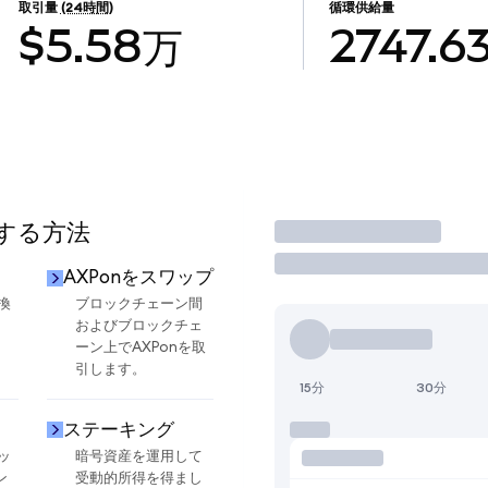
取引量
(24時間)
循環供給量
$5.58万
2747.6
用する方法
取引
AXPonをスワップ
換
ブロックチェーン間
およびブロックチェ
ーン上でAXPonを取
引します。
15分
30分
ステーキング
ッ
暗号資産を運用して
ン
受動的所得を得まし