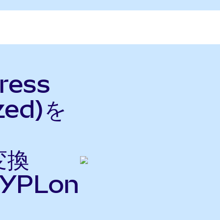
ress
zed)を
変換
YPLon