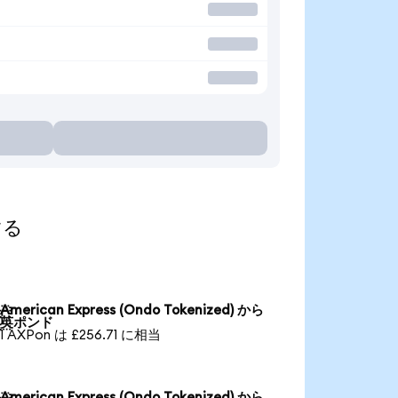
する
American Express (Ondo Tokenized) から

英ポンド
1 AXPon は £256.71 に相当
American Express (Ondo Tokenized) から