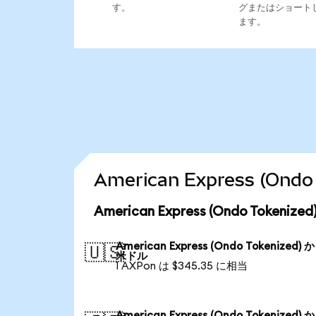
す。
グまたはショート
ます。
American Express (O
American Express (Ondo Toke
American Express (Ondo Tokenized) 
🇺🇸
米ドル
1 AXPon は $345.35 に相当
American Express (Ondo Tokenized) 