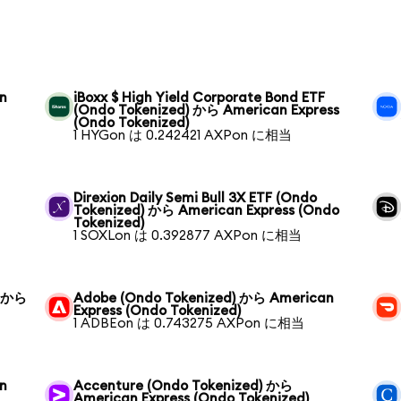
n
iBoxx $ High Yield Corporate Bond ETF
(Ondo Tokenized) から American Express
(Ondo Tokenized)
1 HYGon は 0.242421 AXPon に相当
Direxion Daily Semi Bull 3X ETF (Ondo
Tokenized) から American Express (Ondo
Tokenized)
1 SOXLon は 0.392877 AXPon に相当
) から
Adobe (Ondo Tokenized) から American
Express (Ondo Tokenized)
1 ADBEon は 0.743275 AXPon に相当
an
Accenture (Ondo Tokenized) から
American Express (Ondo Tokenized)