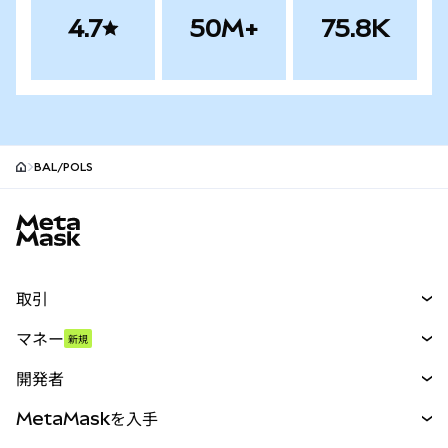
4.7
50M+
75.8K
BAL/POLS
MetaMaskサイトフッター
取引
スワップ
マネー
新規
予測
新規
購入
開発者
パーペチュアル
新規
カード
ドキュメントを表示
MetaMaskを入手
RWA
mUSD
新規
ダッシュボード
トランザクションシールド