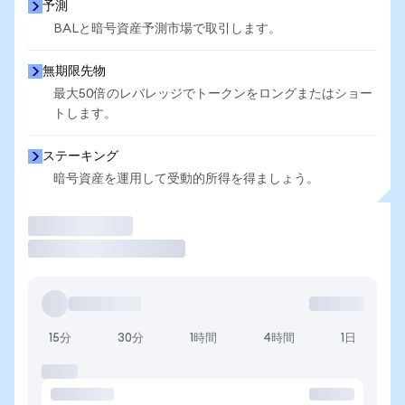
予測
BALと暗号資産予測市場で取引します。
無期限先物
最大50倍のレバレッジでトークンをロングまたはショー
トします。
ステーキング
暗号資産を運用して受動的所得を得ましょう。
取引
15分
30分
1時間
4時間
1日