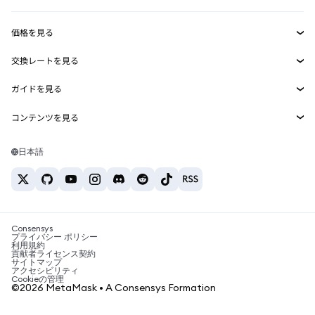
収益化
Smart Accounts Kit
Agent Wallet
新規
価格を見る
埋め込みウォレット
Snaps
ビットコインの価格
交換レートを見る
MetaMask Connect
イーサリアムの価格
報酬
新規
BTC→USD
Solanaの価格
ガイドを見る
Snaps
セキュリティ
ETH→USD
BTCの購入
Shiba Inuの価格
USDT→INR
コンテンツを見る
Web3サービス
サポート
ETHの購入
Pepeの価格
ビットコインウォレット
BTC→USDT
SOLの購入
キャリア
Tetherの価格
Solanaウォレット
日本語
BTC→INR
PEPEの購入
お問い合わせ
USDCの価格
おすすめの暗号資産カード
ETH→USDT
USDTの購入
Chanlinkの価格
おすすめのモバイル暗号資産ウォレット
USDT→PHP
USDCの購入
Polymarketとは？
BTC→EUR
SHIBの購入
Consensys
税制関連ニュース
プライバシー ポリシー
利用規約
BNBの購入
貢献者ライセンス契約
暗号資産の購入方法は？
サイトマップ
アクセシビリティ
ビットコインを売るには？
Cookieの管理
©2026 MetaMask • A Consensys Formation