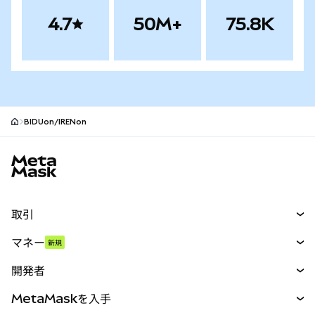
4.7
50M+
75.8K
BIDUon/IRENon
MetaMaskサイトフッター
取引
スワップ
マネー
新規
予測
新規
購入
開発者
パーペチュアル
新規
カード
ドキュメントを表示
MetaMaskを入手
RWA
mUSD
新規
ダッシュボード
トランザクションシールド