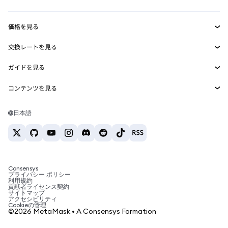
収益化
Smart Accounts Kit
Agent Wallet
新規
価格を見る
埋め込みウォレット
Snaps
ビットコインの価格
交換レートを見る
MetaMask Connect
イーサリアムの価格
報酬
新規
BTC→USD
Solanaの価格
ガイドを見る
Snaps
セキュリティ
ETH→USD
BTCの購入
Shiba Inuの価格
USDT→INR
コンテンツを見る
Web3サービス
サポート
ETHの購入
Pepeの価格
ビットコインウォレット
BTC→USDT
SOLの購入
キャリア
Tetherの価格
Solanaウォレット
日本語
BTC→INR
PEPEの購入
お問い合わせ
USDCの価格
おすすめの暗号資産カード
ETH→USDT
USDTの購入
Chanlinkの価格
おすすめのモバイル暗号資産ウォレット
USDT→PHP
USDCの購入
Polymarketとは？
BTC→EUR
SHIBの購入
Consensys
税制関連ニュース
プライバシー ポリシー
利用規約
BNBの購入
貢献者ライセンス契約
暗号資産の購入方法は？
サイトマップ
アクセシビリティ
ビットコインを売るには？
Cookieの管理
©2026 MetaMask • A Consensys Formation