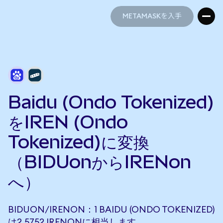
METAMASKを入手
METAMASKを入手
Baidu (Ondo Tokenized)
をIREN (Ondo
Tokenized)に変換
（BIDUonからIRENon
へ）
BIDUON/IRENON：1 BAIDU (ONDO TOKENIZED)
は2.5752 IRENONに相当します