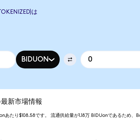
TOKENIZED)は
BIDUON
d)の最新市場情報
DUonあたり$108.58です。 流通供給量が1.18万 BIDUonであるため、Baidu