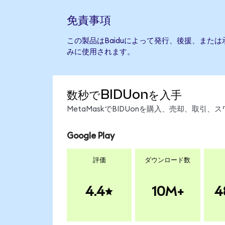
免責事項
この製品はBaiduによって発行、後援、また
みに使用されます。
数秒でBIDUonを入手
MetaMaskでBIDUonを購入、売却、取
Google Play
評価
ダウンロード数
4.4
10M+
4