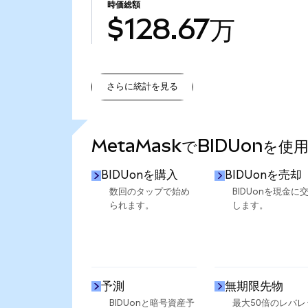
時価総額
$128.67万
さらに統計を見る
さらに統計を見る
MetaMaskでBIDUonを使
BIDUonを購入
BIDUonを売却
数回のタップで始め
BIDUonを現金に
られます。
します。
予測
無期限先物
BIDUonと暗号資産予
最大50倍のレバレ