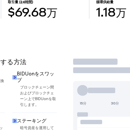
取引量
(24時間)
循環供給量
$69.68万
1.18万
用する方法
取引
BIDUonをスワッ
プ
交換
ブロックチェーン間
およびブロックチェ
ーン上でBIDUonを取
15分
30分
引します。
ステーキング
ッ
暗号資産を運用して