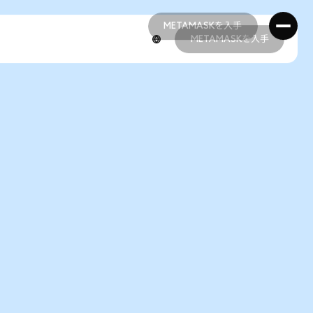
METAMASKを入手
METAMASKを入手
METAMASKを入手
METAMASKを入手