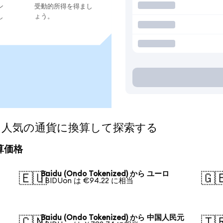
ン
受動的所得を得まし
し
ょう。
zed)を人気の通貨に換算して探索する
換算価格
Baidu (Ondo Tokenized) から ユーロ
🇪🇺
🇬
1 BIDUon は €94.22 に相当
Baidu (Ondo Tokenized) から 中国人民元
🇨🇳
🇹