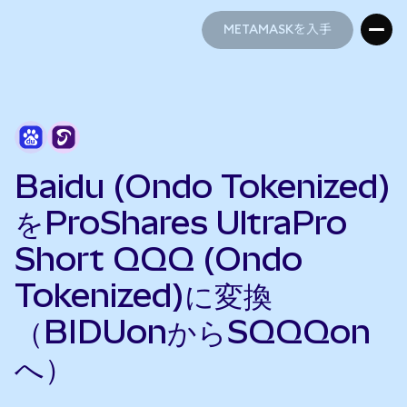
METAMASKを入手
METAMASKを入手
Baidu (Ondo Tokenized)
をProShares UltraPro
Short QQQ (Ondo
Tokenized)に変換
（BIDUonからSQQQon
へ）