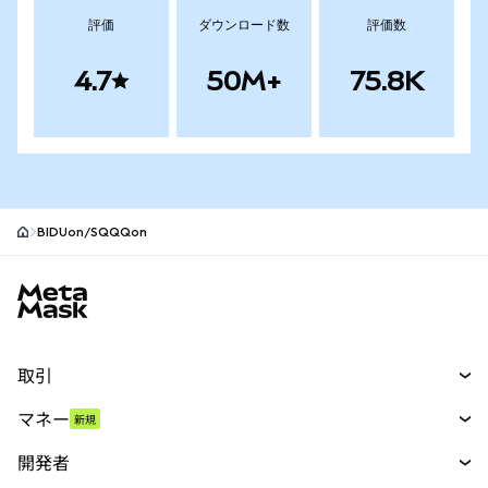
評価
ダウンロード数
評価数
4.7
50M+
75.8K
BIDUon/SQQQon
MetaMaskサイトフッター
取引
スワップ
マネー
新規
予測
新規
購入
開発者
パーペチュアル
新規
カード
ドキュメントを表示