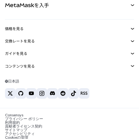
MetaMaskを入手
RWA
mUSD
新規
ダッシュボード
トランザクションシールド
収益化
Smart Accounts Kit
Agent Wallet
新規
価格を見る
埋め込みウォレット
Snaps
ビットコインの価格
交換レートを見る
MetaMask Connect
イーサリアムの価格
報酬
新規
BTC→USD
Solanaの価格
ガイドを見る
Snaps
セキュリティ
ETH→USD
BTCの購入
Shiba Inuの価格
USDT→INR
コンテンツを見る
Web3サービス
サポート
ETHの購入
Pepeの価格
ビットコインウォレット
BTC→USDT
SOLの購入
キャリア
Tetherの価格
Solanaウォレット
日本語
BTC→INR
PEPEの購入
お問い合わせ
USDCの価格
おすすめの暗号資産カード
ETH→USDT
USDTの購入
Chanlinkの価格
おすすめのモバイル暗号資産ウォレット
USDT→PHP
USDCの購入
Polymarketとは？
BTC→EUR
SHIBの購入
Consensys
税制関連ニュース
プライバシー ポリシー
利用規約
BNBの購入
貢献者ライセンス契約
暗号資産の購入方法は？
サイトマップ
アクセシビリティ
ビットコインを売るには？
Cookieの管理