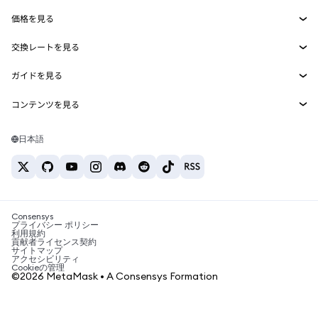
Smart Accounts Kit
Agent Wallet
新規
価格を見る
埋め込みウォレット
Snaps
ビットコインの価格
交換レートを見る
MetaMask Connect
イーサリアムの価格
報酬
新規
BTC→USD
Solanaの価格
ガイドを見る
Snaps
セキュリティ
ETH→USD
BTCの購入
Shiba Inuの価格
USDT→INR
コンテンツを見る
Web3サービス
サポート
ETHの購入
Pepeの価格
ビットコインウォレット
BTC→USDT
SOLの購入
キャリア
Tetherの価格
Solanaウォレット
日本語
BTC→INR
PEPEの購入
お問い合わせ
USDCの価格
おすすめの暗号資産カード
ETH→USDT
USDTの購入
Chanlinkの価格
おすすめのモバイル暗号資産ウォレット
USDT→PHP
USDCの購入
Polymarketとは？
BTC→EUR
SHIBの購入
Consensys
税制関連ニュース
プライバシー ポリシー
利用規約
BNBの購入
貢献者ライセンス契約
暗号資産の購入方法は？
サイトマップ
アクセシビリティ
ビットコインを売るには？
Cookieの管理
©2026 MetaMask • A Consensys Formation