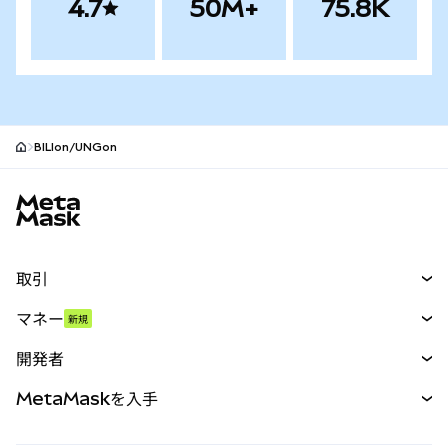
4.7
50M+
75.8K
BILIon/UNGon
MetaMaskサイトフッター
取引
スワップ
マネー
新規
予測
新規
購入
開発者
パーペチュアル
新規
カード
ドキュメントを表示
MetaMaskを入手
RWA
mUSD
新規
ダッシュボード
トランザクションシールド
収益化