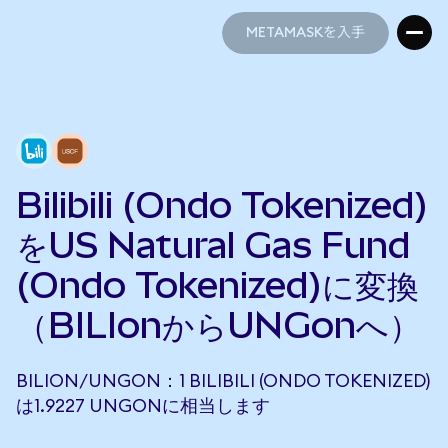
METAMASKを入手
METAMASKを入手
Bilibili (Ondo Tokenized)
をUS Natural Gas Fund
(Ondo Tokenized)に変換
（BILIonからUNGonへ）
BILION/UNGON：1 BILIBILI (ONDO TOKENIZED)
は1.9227 UNGONに相当します