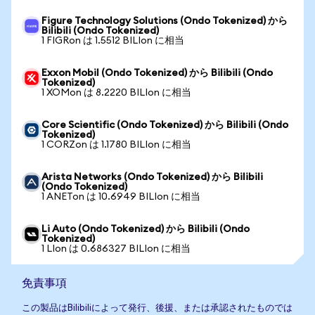
Figure Technology Solutions (Ondo Tokenized) から
Bilibili (Ondo Tokenized)
1 FIGRon は 1.5512 BILIon に相当
Exxon Mobil (Ondo Tokenized) から Bilibili (Ondo
Tokenized)
1 XOMon は 8.2220 BILIon に相当
Core Scientific (Ondo Tokenized) から Bilibili (Ondo
Tokenized)
1 CORZon は 1.1780 BILIon に相当
Arista Networks (Ondo Tokenized) から Bilibili
(Ondo Tokenized)
1 ANETon は 10.6949 BILIon に相当
Li Auto (Ondo Tokenized) から Bilibili (Ondo
Tokenized)
1 LIon は 0.686327 BILIon に相当
免責事項
この製品はBilibiliによって発行、後援、または承認されたものでは