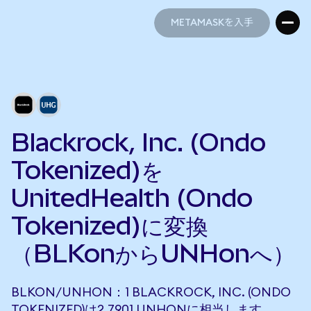
METAMASKを入手
METAMASKを入手
Blackrock, Inc. (Ondo
Tokenized)を
UnitedHealth (Ondo
Tokenized)に変換
（BLKonからUNHonへ）
BLKON/UNHON：1 BLACKROCK, INC. (ONDO
TOKENIZED)は2.7901 UNHONに相当します