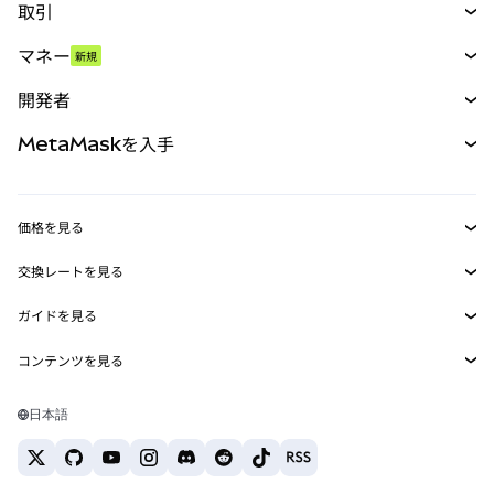
取引
スワップ
マネー
新規
予測
新規
購入
開発者
パーペチュアル
新規
カード
ドキュメントを表示
MetaMaskを入手
RWA
mUSD
新規
ダッシュボード
トランザクションシールド
収益化
Smart Accounts Kit
Agent Wallet
新規
価格を見る
埋め込みウォレット
Snaps
ビットコインの価格
交換レートを見る
MetaMask Connect
イーサリアムの価格
報酬
新規
BTC→USD
Solanaの価格
ガイドを見る
Snaps
セキュリティ
ETH→USD
BTCの購入
Shiba Inuの価格
USDT→INR
コンテンツを見る
Web3サービス
サポート
ETHの購入
Pepeの価格
ビットコインウォレット
BTC→USDT
SOLの購入
キャリア
Tetherの価格
Solanaウォレット
日本語
BTC→INR
PEPEの購入
お問い合わせ
USDCの価格
おすすめの暗号資産カード
ETH→USDT
USDTの購入
Chanlinkの価格
おすすめのモバイル暗号資産ウォレット
USDT→PHP