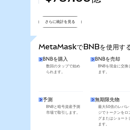
さらに統計を見る
さらに統計を見る
MetaMaskでBNBを使用す
BNBを購入
BNBを売却
数回のタップで始め
BNBを現金に交換
られます。
ます。
予測
無期限先物
BNBと暗号資産予測
最大50倍のレバレ
市場で取引します。
ジでトークンをロ
グまたはショート
ます。