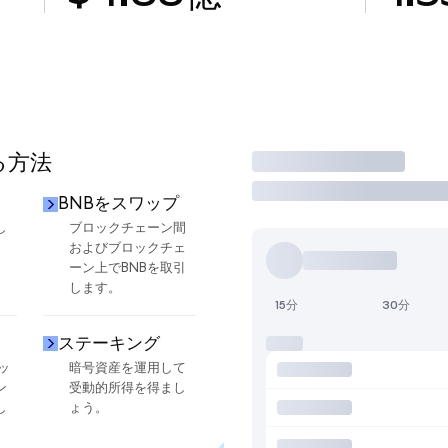
る方法
取引
BNBをスワップ
し
ブロックチェーン間
およびブロックチェ
ーン上でBNBを取引
します。
15分
30分
ステーキング
ッ
暗号資産を運用して
ン
受動的所得を得まし
し
ょう。