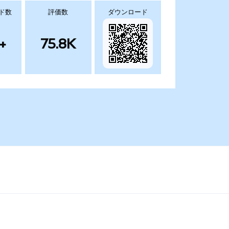
ド数
評価数
ダウンロード
+
75.8K