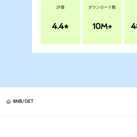
評価
ダウンロード数
4.4
10M+
4
BNB/GET
MetaMaskサイトフッター