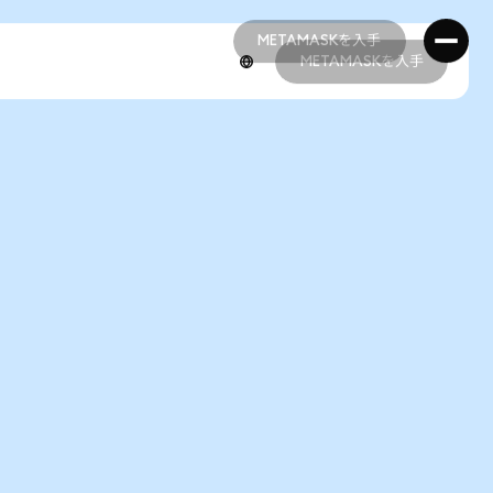
METAMASKを入手
METAMASKを入手
METAMASKを入手
METAMASKを入手