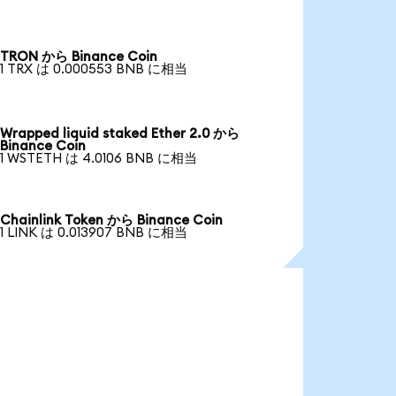
TRON から Binance Coin
1 TRX は 0.000553 BNB に相当
Wrapped liquid staked Ether 2.0 から
Binance Coin
1 WSTETH は 4.0106 BNB に相当
Chainlink Token から Binance Coin
1 LINK は 0.013907 BNB に相当