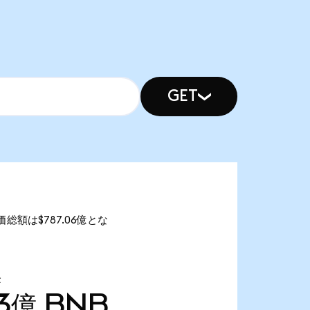
GET
時価総額は$787.06億とな
量
33億
BNB