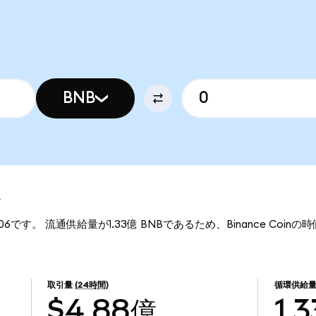
BNB
報
1.06です。 流通供給量が1.33億 BNBであるため、Binance Coinの
取引量
(24時間)
循環供給
$4.88億
1.