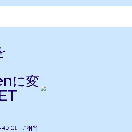
を
kenに変
ET
5940 GETに相当