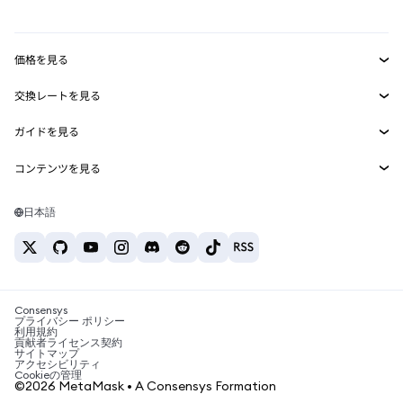
mUSD
新規
ダッシュボード
トランザクションシールド
収益化
Smart Accounts Kit
Agent Wallet
新規
価格を見る
埋め込みウォレット
Snaps
ビットコインの価格
交換レートを見る
MetaMask Connect
イーサリアムの価格
報酬
新規
BTC→USD
Solanaの価格
ガイドを見る
Snaps
セキュリティ
ETH→USD
BTCの購入
Shiba Inuの価格
USDT→INR
コンテンツを見る
Web3サービス
サポート
ETHの購入
Pepeの価格
ビットコインウォレット
BTC→USDT
SOLの購入
キャリア
Tetherの価格
Solanaウォレット
日本語
BTC→INR
PEPEの購入
お問い合わせ
USDCの価格
おすすめの暗号資産カード
ETH→USDT
USDTの購入
Chanlinkの価格
おすすめのモバイル暗号資産ウォレット
USDT→PHP
USDCの購入
Polymarketとは？
BTC→EUR
SHIBの購入
Consensys
税制関連ニュース
プライバシー ポリシー
利用規約
BNBの購入
貢献者ライセンス契約
暗号資産の購入方法は？
サイトマップ
アクセシビリティ
ビットコインを売るには？
Cookieの管理
©2026 MetaMask • A Consensys Formation