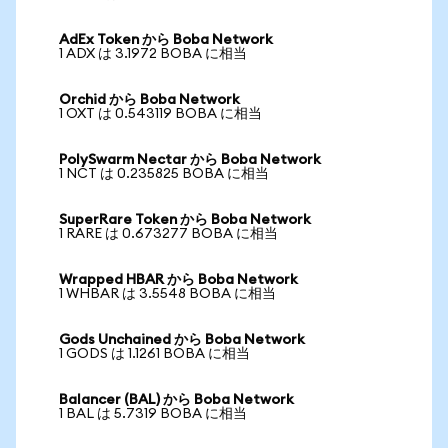
AdEx Token から Boba Network
1 ADX は 3.1972 BOBA に相当
Orchid から Boba Network
1 OXT は 0.543119 BOBA に相当
PolySwarm Nectar から Boba Network
1 NCT は 0.235825 BOBA に相当
SuperRare Token から Boba Network
1 RARE は 0.673277 BOBA に相当
Wrapped HBAR から Boba Network
1 WHBAR は 3.5548 BOBA に相当
Gods Unchained から Boba Network
1 GODS は 1.1261 BOBA に相当
Balancer (BAL) から Boba Network
1 BAL は 5.7319 BOBA に相当