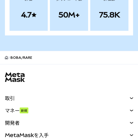
4.7
50M+
75.8K
BOBA/RARE
MetaMaskサイトフッター
取引
スワップ
マネー
新規
予測
新規
購入
開発者
パーペチュアル
新規
カード
ドキュメントを表示
MetaMaskを入手
RWA