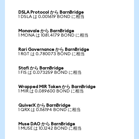
DSLA Protocol から BarnBridge
1 DSLA は 0.001619 BOND に相当
Monavale から BarnBridge
1 MONA は 1081.4179 BOND に相当
Rari Governance から BarnBridge
1 RGT は 0.780073 BOND に相当
Stafi から BarnBridge
1 FIS は 0.073259 BOND に相当
Wrapped MIR Token から BarnBridge
1 MIR は 0.089600 BOND に相当
QuiverX から BarnBridge
1 QRX は 0.116194 BOND に相当
Muse DAO から BarnBridge
1 MUSE は 10.1242 BOND に相当