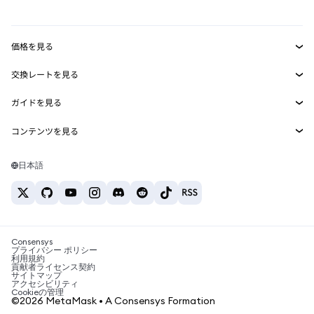
mUSD
新規
ダッシュボード
トランザクションシールド
収益化
Smart Accounts Kit
Agent Wallet
新規
価格を見る
埋め込みウォレット
Snaps
ビットコインの価格
交換レートを見る
MetaMask Connect
イーサリアムの価格
報酬
新規
BTC→USD
Solanaの価格
ガイドを見る
Snaps
セキュリティ
ETH→USD
BTCの購入
Shiba Inuの価格
USDT→INR
コンテンツを見る
Web3サービス
サポート
ETHの購入
Pepeの価格
ビットコインウォレット
BTC→USDT
SOLの購入
キャリア
Tetherの価格
Solanaウォレット
日本語
BTC→INR
PEPEの購入
お問い合わせ
USDCの価格
おすすめの暗号資産カード
ETH→USDT
USDTの購入
Chanlinkの価格
おすすめのモバイル暗号資産ウォレット
USDT→PHP
USDCの購入
Polymarketとは？
BTC→EUR
SHIBの購入
Consensys
税制関連ニュース
プライバシー ポリシー
利用規約
BNBの購入
貢献者ライセンス契約
暗号資産の購入方法は？
サイトマップ
アクセシビリティ
ビットコインを売るには？
Cookieの管理
©2026 MetaMask • A Consensys Formation