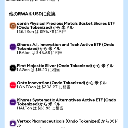
他のRWAをUSDに変換
abrdn Physical Precious Metals Basket Shares ETF
(Ondo Tokenized) から 米ドル
1 GLTRon は $195.78 に相当
iShares A.I. Innovation and Tech Active ETF (Ondo
Tokenized) から 米ドル
1 BAIon は $43.68 に相当
First Majestic Silver (Ondo Tokenized) から 米ドル
1 AGon は $18.20 に相当
Onto Innovation (Ondo Tokenized) から 米ドル
1 ONTOon は $308.97 に相当
iShares Systematic Alternatives Active ETF (Ondo
Tokenized) から 米ドル
1 IALTon は $28.83 に相当
Vertex Pharmaceuticals (Ondo Tokenized) から 米ド
ル