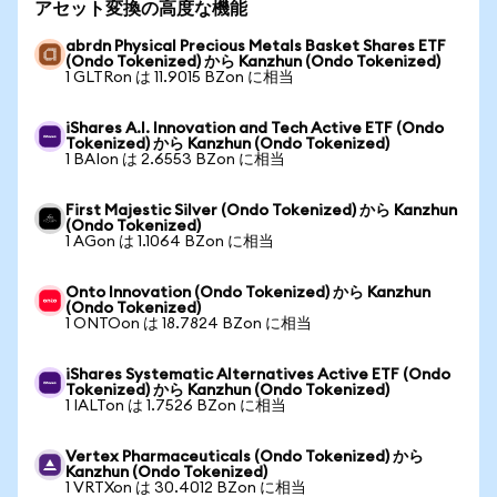
アセット変換の高度な機能
abrdn Physical Precious Metals Basket Shares ETF
(Ondo Tokenized) から Kanzhun (Ondo Tokenized)
1 GLTRon は 11.9015 BZon に相当
iShares A.I. Innovation and Tech Active ETF (Ondo
Tokenized) から Kanzhun (Ondo Tokenized)
1 BAIon は 2.6553 BZon に相当
First Majestic Silver (Ondo Tokenized) から Kanzhun
(Ondo Tokenized)
1 AGon は 1.1064 BZon に相当
Onto Innovation (Ondo Tokenized) から Kanzhun
(Ondo Tokenized)
1 ONTOon は 18.7824 BZon に相当
iShares Systematic Alternatives Active ETF (Ondo
Tokenized) から Kanzhun (Ondo Tokenized)
1 IALTon は 1.7526 BZon に相当
Vertex Pharmaceuticals (Ondo Tokenized) から
Kanzhun (Ondo Tokenized)
1 VRTXon は 30.4012 BZon に相当