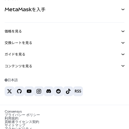
パーペチュアル
新規
カード
ドキュメントを表示
MetaMaskを入手
RWA
mUSD
新規
ダッシュボード
トランザクションシールド
収益化
Smart Accounts Kit
Agent Wallet
新規
価格を見る
埋め込みウォレット
Snaps
ビットコインの価格
交換レートを見る
MetaMask Connect
イーサリアムの価格
報酬
新規
BTC→USD
Solanaの価格
ガイドを見る
Snaps
セキュリティ
ETH→USD
BTCの購入
Shiba Inuの価格
USDT→INR
コンテンツを見る
Web3サービス
サポート
ETHの購入
Pepeの価格
ビットコインウォレット
BTC→USDT
SOLの購入
キャリア
Tetherの価格
Solanaウォレット
日本語
BTC→INR
PEPEの購入
お問い合わせ
USDCの価格
おすすめの暗号資産カード
ETH→USDT
USDTの購入
Chanlinkの価格
おすすめのモバイル暗号資産ウォレット
USDT→PHP
USDCの購入
Polymarketとは？
BTC→EUR
SHIBの購入
Consensys
税制関連ニュース
プライバシー ポリシー
利用規約
BNBの購入
貢献者ライセンス契約
暗号資産の購入方法は？
サイトマップ
アクセシビリティ