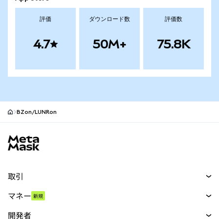
評価
ダウンロード数
評価数
4.7
50M+
75.8K
BZon/LUNRon
MetaMaskサイトフッター
取引
スワップ
マネー
新規
予測
新規
購入
開発者