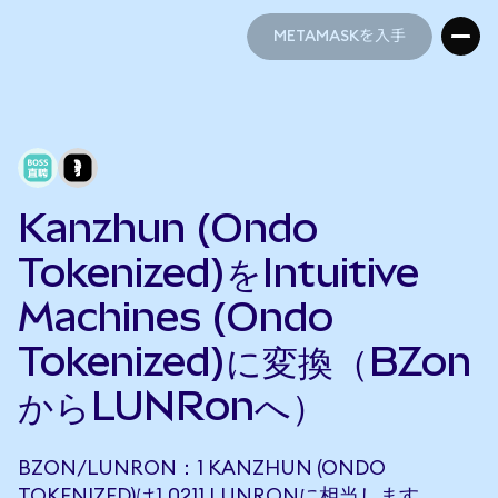
METAMASKを入手
METAMASKを入手
Kanzhun (Ondo
Tokenized)をIntuitive
Machines (Ondo
Tokenized)に変換（BZon
からLUNRonへ）
BZON/LUNRON：1 KANZHUN (ONDO
TOKENIZED)は1.0211 LUNRONに相当します