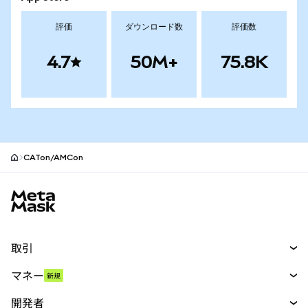
評価
ダウンロード数
評価数
4.7
50M+
75.8K
CATon/AMCon
MetaMaskサイトフッター
取引
スワップ
マネー
新規
予測
新規
購入
開発者