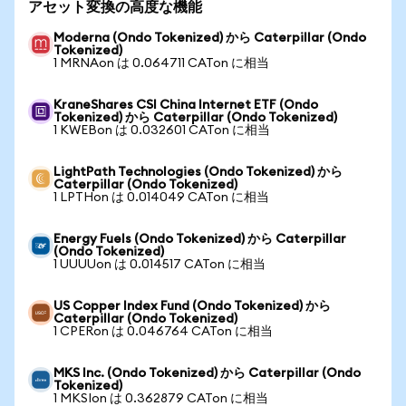
アセット変換の高度な機能
Moderna (Ondo Tokenized) から Caterpillar (Ondo
Tokenized)
1 MRNAon は 0.064711 CATon に相当
KraneShares CSI China Internet ETF (Ondo
Tokenized) から Caterpillar (Ondo Tokenized)
1 KWEBon は 0.032601 CATon に相当
LightPath Technologies (Ondo Tokenized) から
Caterpillar (Ondo Tokenized)
1 LPTHon は 0.014049 CATon に相当
Energy Fuels (Ondo Tokenized) から Caterpillar
(Ondo Tokenized)
1 UUUUon は 0.014517 CATon に相当
US Copper Index Fund (Ondo Tokenized) から
Caterpillar (Ondo Tokenized)
1 CPERon は 0.046764 CATon に相当
MKS Inc. (Ondo Tokenized) から Caterpillar (Ondo
Tokenized)
1 MKSIon は 0.362879 CATon に相当