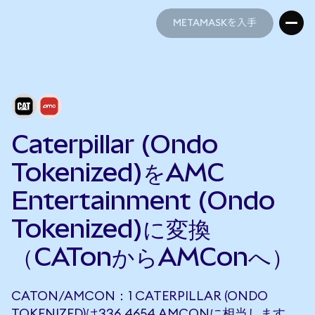
METAMASKを入手
METAMASKを入手
Caterpillar (Ondo
Tokenized)をAMC
Entertainment (Ondo
Tokenized)に変換
（CATonからAMConへ）
CATON/AMCON：1 CATERPILLAR (ONDO
TOKENIZED)は336.4654 AMCONに相当します