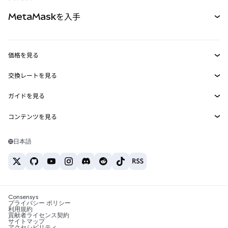
パーペチュアル
新規
カード
ドキュメントを表示
MetaMaskを入手
RWA
mUSD
新規
ダッシュボード
トランザクションシールド
収益化
Smart Accounts Kit
Agent Wallet
新規
価格を見る
埋め込みウォレット
Snaps
ビットコインの価格
交換レートを見る
MetaMask Connect
イーサリアムの価格
報酬
新規
BTC→USD
Solanaの価格
ガイドを見る
Snaps
セキュリティ
ETH→USD
BTCの購入
Shiba Inuの価格
USDT→INR
コンテンツを見る
Web3サービス
サポート
ETHの購入
Pepeの価格
ビットコインウォレット
BTC→USDT
SOLの購入
キャリア
Tetherの価格
Solanaウォレット
日本語
BTC→INR
PEPEの購入
お問い合わせ
USDCの価格
おすすめの暗号資産カード
ETH→USDT
USDTの購入
Chanlinkの価格
おすすめのモバイル暗号資産ウォレット
USDT→PHP
USDCの購入
Polymarketとは？
BTC→EUR
SHIBの購入
Consensys
税制関連ニュース
プライバシー ポリシー
利用規約
BNBの購入
貢献者ライセンス契約
暗号資産の購入方法は？
サイトマップ
アクセシビリティ