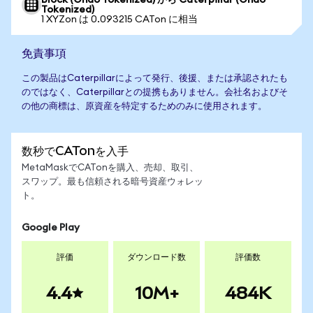
Block (Ondo Tokenized) から Caterpillar (Ondo
Tokenized)
1 XYZon は 0.093215 CATon に相当
免責事項
この製品はCaterpillarによって発行、後援、または承認されたも
のではなく、Caterpillarとの提携もありません。会社名およびそ
の他の商標は、原資産を特定するためのみに使用されます。
数秒でCATonを入手
MetaMaskでCATonを購入、売却、取引、
スワップ。最も信頼される暗号資産ウォレッ
ト。
Google Play
評価
ダウンロード数
評価数
4.4
10M+
484K