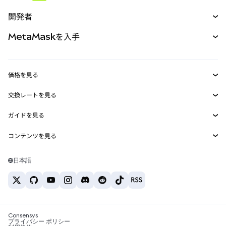
予測
新規
購入
開発者
パーペチュアル
新規
カード
ドキュメントを表示
MetaMaskを入手
RWA
mUSD
新規
ダッシュボード
トランザクションシールド
収益化
Smart Accounts Kit
Agent Wallet
新規
価格を見る
埋め込みウォレット
Snaps
ビットコインの価格
交換レートを見る
MetaMask Connect
イーサリアムの価格
報酬
新規
BTC→USD
Solanaの価格
ガイドを見る
Snaps
セキュリティ
ETH→USD
BTCの購入
Shiba Inuの価格
USDT→INR
コンテンツを見る
Web3サービス
サポート
ETHの購入
Pepeの価格
ビットコインウォレット
BTC→USDT
SOLの購入
キャリア
Tetherの価格
Solanaウォレット
日本語
BTC→INR
PEPEの購入
お問い合わせ
USDCの価格
おすすめの暗号資産カード
ETH→USDT
USDTの購入
Chanlinkの価格
おすすめのモバイル暗号資産ウォレット
USDT→PHP
USDCの購入
Polymarketとは？
BTC→EUR
SHIBの購入
Consensys
税制関連ニュース
プライバシー ポリシー