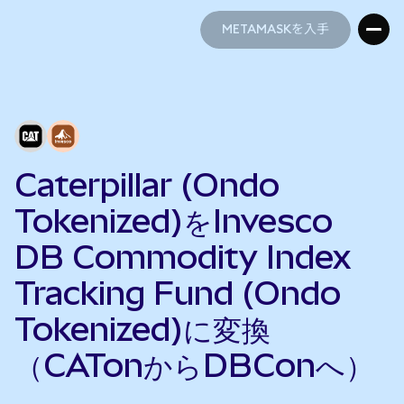
METAMASKを入手
METAMASKを入手
Caterpillar (Ondo
Tokenized)をInvesco
DB Commodity Index
Tracking Fund (Ondo
Tokenized)に変換
（CATonからDBConへ）