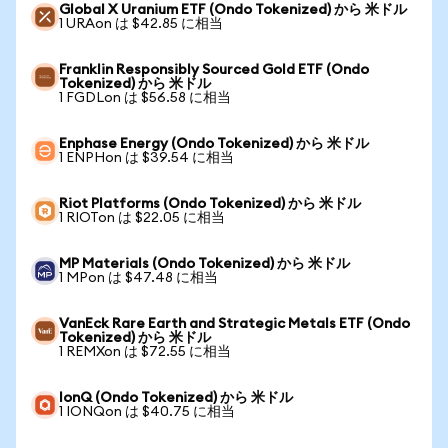
Global X Uranium ETF (Ondo Tokenized) から 米ドル
1 URAon は $42.85 に相当
Franklin Responsibly Sourced Gold ETF (Ondo
Tokenized) から 米ドル
1 FGDLon は $56.58 に相当
Enphase Energy (Ondo Tokenized) から 米ドル
1 ENPHon は $39.54 に相当
Riot Platforms (Ondo Tokenized) から 米ドル
1 RIOTon は $22.05 に相当
MP Materials (Ondo Tokenized) から 米ドル
1 MPon は $47.48 に相当
VanEck Rare Earth and Strategic Metals ETF (Ondo
Tokenized) から 米ドル
1 REMXon は $72.55 に相当
IonQ (Ondo Tokenized) から 米ドル
1 IONQon は $40.75 に相当