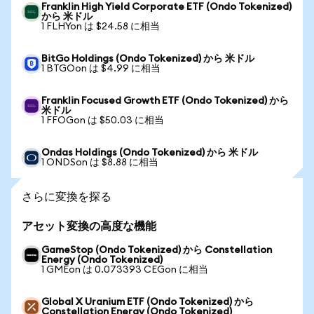
Franklin High Yield Corporate ETF (Ondo Tokenized)
から 米ドル
1 FLHYon は $24.58 に相当
BitGo Holdings (Ondo Tokenized) から 米ドル
1 BTGOon は $4.99 に相当
Franklin Focused Growth ETF (Ondo Tokenized) から
米ドル
1 FFOGon は $50.03 に相当
Ondas Holdings (Ondo Tokenized) から 米ドル
1 ONDSon は $8.88 に相当
さらに変換を探る
アセット変換の高度な機能
GameStop (Ondo Tokenized) から Constellation
Energy (Ondo Tokenized)
1 GMEon は 0.073393 CEGon に相当
Global X Uranium ETF (Ondo Tokenized) から
Constellation Energy (Ondo Tokenized)