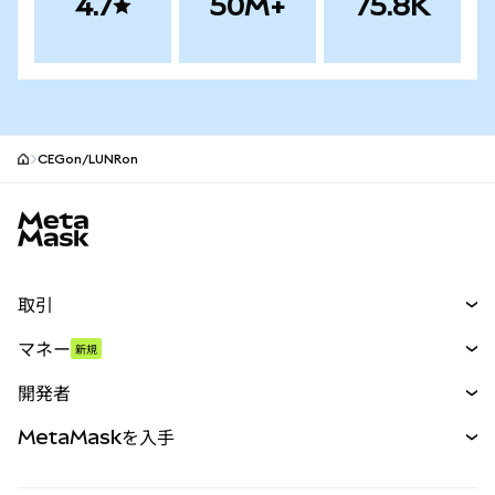
4.7
50M+
75.8K
CEGon/LUNRon
MetaMaskサイトフッター
取引
スワップ
マネー
新規
予測
新規
購入
開発者
パーペチュアル
新規
カード
ドキュメントを表示
MetaMaskを入手
RWA
mUSD
新規
ダッシュボード
トランザクションシールド
収益化