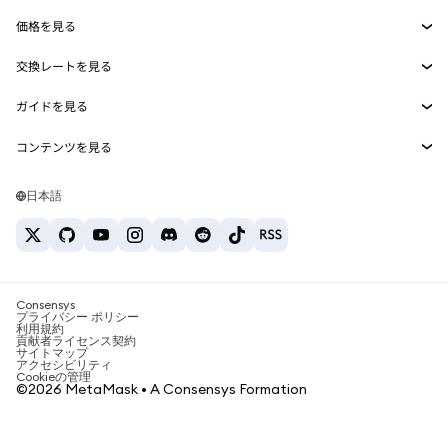
Smart Accounts Kit
Agent Wallet
新規
価格を見る
埋め込みウォレット
Snaps
ビットコインの価格
交換レートを見る
MetaMask Connect
イーサリアムの価格
報酬
新規
BTC→USD
Solanaの価格
ガイドを見る
Snaps
セキュリティ
ETH→USD
BTCの購入
Shiba Inuの価格
USDT→INR
コンテンツを見る
Web3サービス
サポート
ETHの購入
Pepeの価格
ビットコインウォレット
BTC→USDT
SOLの購入
キャリア
Tetherの価格
Solanaウォレット
日本語
BTC→INR
PEPEの購入
お問い合わせ
USDCの価格
おすすめの暗号資産カード
ETH→USDT
USDTの購入
Chanlinkの価格
おすすめのモバイル暗号資産ウォレット
USDT→PHP
USDCの購入
Polymarketとは？
BTC→EUR
SHIBの購入
Consensys
税制関連ニュース
プライバシー ポリシー
利用規約
BNBの購入
貢献者ライセンス契約
暗号資産の購入方法は？
サイトマップ
アクセシビリティ
ビットコインを売るには？
Cookieの管理
©2026 MetaMask • A Consensys Formation