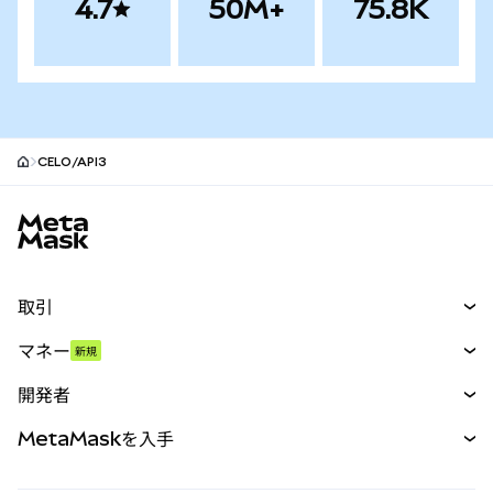
4.7
50M+
75.8K
CELO/API3
MetaMaskサイトフッター
取引
スワップ
マネー
新規
予測
新規
購入
開発者
パーペチュアル
新規
カード
ドキュメントを表示
MetaMaskを入手
RWA
mUSD
新規
ダッシュボード
トランザクションシールド
収益化