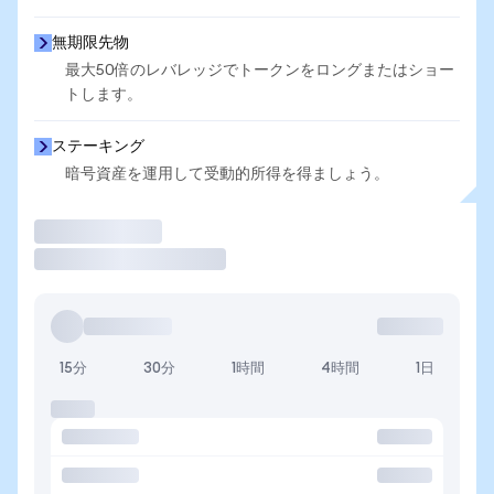
無期限先物
最大50倍のレバレッジでトークンをロングまたはショー
トします。
ステーキング
暗号資産を運用して受動的所得を得ましょう。
取引
15分
30分
1時間
4時間
1日