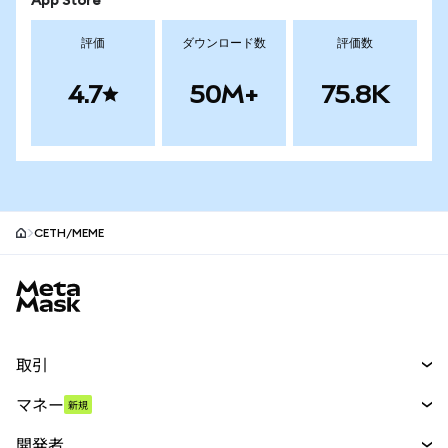
App Store
評価
ダウンロード数
評価数
4.7
50M+
75.8K
CETH/MEME
MetaMaskサイトフッター
取引
スワップ
マネー
新規
予測
新規
購入
開発者