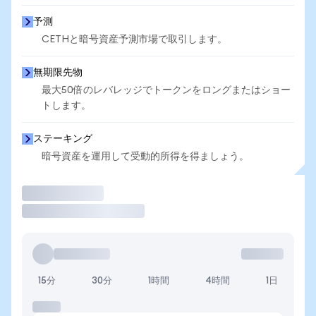
予測
CETHと暗号資産予測市場で取引します。
無期限先物
最大50倍のレバレッジでトークンをロングまたはショー
トします。
ステーキング
暗号資産を運用して受動的所得を得ましょう。
取引
15分
30分
1時間
4時間
1日