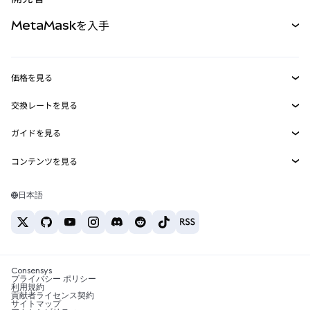
パーペチュアル
新規
カード
ドキュメントを表示
MetaMaskを入手
RWA
mUSD
新規
ダッシュボード
トランザクションシールド
収益化
Smart Accounts Kit
Agent Wallet
新規
価格を見る
埋め込みウォレット
Snaps
ビットコインの価格
交換レートを見る
MetaMask Connect
イーサリアムの価格
報酬
新規
BTC→USD
Solanaの価格
ガイドを見る
Snaps
セキュリティ
ETH→USD
BTCの購入
Shiba Inuの価格
USDT→INR
コンテンツを見る
Web3サービス
サポート
ETHの購入
Pepeの価格
ビットコインウォレット
BTC→USDT
SOLの購入
キャリア
Tetherの価格
Solanaウォレット
日本語
BTC→INR
PEPEの購入
お問い合わせ
USDCの価格
おすすめの暗号資産カード
ETH→USDT
USDTの購入
Chanlinkの価格
おすすめのモバイル暗号資産ウォレット
USDT→PHP
USDCの購入
Polymarketとは？
BTC→EUR
SHIBの購入
Consensys
税制関連ニュース
プライバシー ポリシー
利用規約
BNBの購入
貢献者ライセンス契約
暗号資産の購入方法は？
サイトマップ