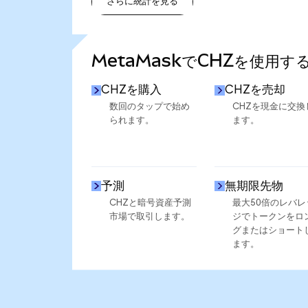
さらに統計を見る
さらに統計を見る
MetaMaskでCHZを使用す
CHZを購入
CHZを売却
数回のタップで始め
CHZを現金に交換
られます。
ます。
予測
無期限先物
CHZと暗号資産予測
最大50倍のレバレ
市場で取引します。
ジでトークンをロ
グまたはショート
ます。