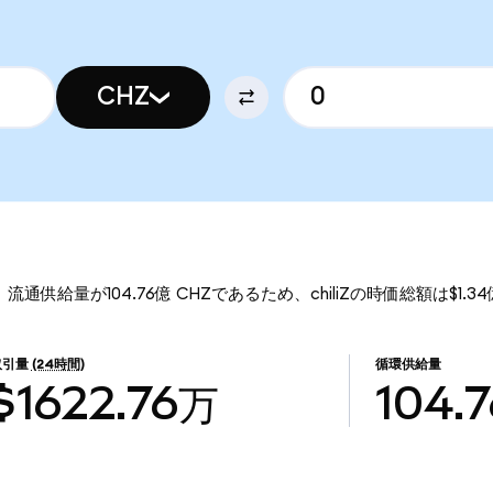
CHZ
す。 流通供給量が104.76億 CHZであるため、chiliZの時価総額は$1.
取引量
(24時間)
循環供給量
$1622.76万
104.