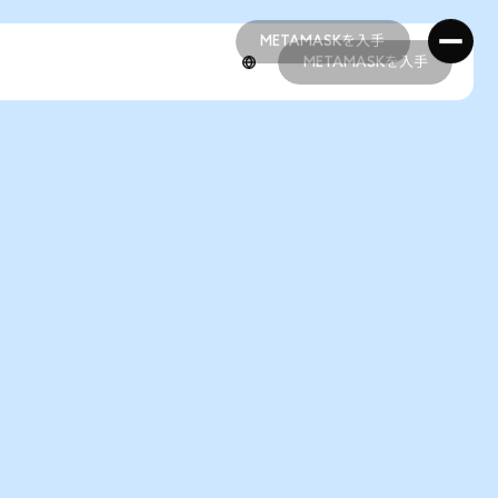
METAMASKを入手
METAMASKを入手
METAMASKを入手
METAMASKを入手