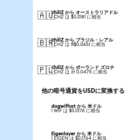
chiliZ から オーストラリアドル
🇦🇺
1 CHZ は $0.0181 に相当
chiliZ から ブラジル・レアル
🇧🇷
1 CHZ は R$0.0651 に相当
chiliZ から ポーランド ズロチ
🇵🇱
1 CHZ は zł 0.0475 に相当
他の暗号通貨をUSDに変換する
dogwifhat から 米ドル
1 WIF は $0.1376 に相当
Eigenlayer から 米ドル
1 EIGEN は $0.1764 に相当