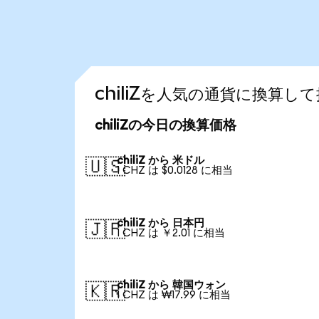
chiliZを人気の通貨に換算し
chiliZの今日の換算価格
chiliZ から 米ドル
🇺🇸
1 CHZ は $0.0128 に相当
chiliZ から 日本円
🇯🇵
1 CHZ は ￥2.01 に相当
chiliZ から 韓国ウォン
🇰🇷
1 CHZ は ₩17.99 に相当