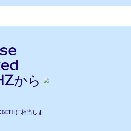
ase
ked
HZから
87 CBETHに相当しま