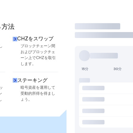
る方法
取引
CHZをスワップ
し
ブロックチェーン間
およびブロックチェ
ーン上でCHZを取引
します。
15分
30分
ステーキング
ッ
暗号資産を運用して
ン
受動的所得を得まし
し
ょう。