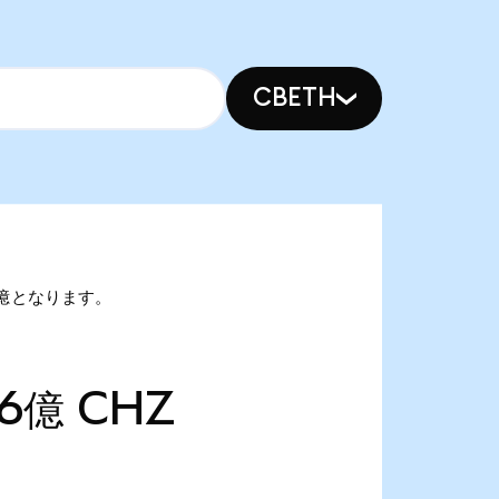
CBETH
34億となります。
76億
CHZ