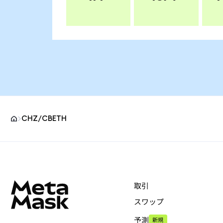
CHZ/CBETH
MetaMaskサイトフッター
取引
スワップ
予測
新規