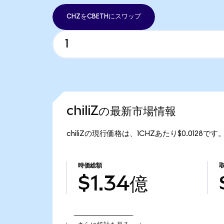
CHZをCBETHにスワップ
chiliZの最新市場情報
chiliZの現行価格は、1CHZあたり$0.0128で
時価総額
$1.34億