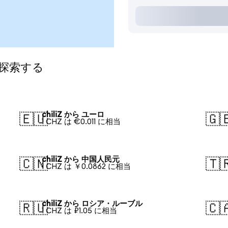
て探索する
chiliZ から ユーロ
🇪🇺
🇬
1 CHZ は €0.011 に相当
chiliZ から 中国人民元
🇨🇳
🇹
1 CHZ は ￥0.0862 に相当
chiliZ から ロシア・ルーブル
🇷🇺
🇨
1 CHZ は ₽1.05 に相当