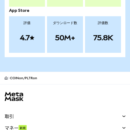
App Store
評価
ダウンロード数
評価数
4.7
50M+
75.8K
COINon/PLTRon
MetaMaskサイトフッター
取引
スワップ
マネー
新規