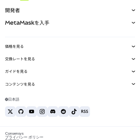
予測
新規
購入
開発者
パーペチュアル
新規
カード
ドキュメントを表示
MetaMaskを入手
RWA
mUSD
新規
ダッシュボード
トランザクションシールド
収益化
Smart Accounts Kit
Agent Wallet
新規
価格を見る
埋め込みウォレット
Snaps
ビットコインの価格
交換レートを見る
MetaMask Connect
イーサリアムの価格
報酬
新規
BTC→USD
Solanaの価格
ガイドを見る
Snaps
セキュリティ
ETH→USD
BTCの購入
Shiba Inuの価格
USDT→INR
コンテンツを見る
Web3サービス
サポート
ETHの購入
Pepeの価格
ビットコインウォレット
BTC→USDT
SOLの購入
キャリア
Tetherの価格
Solanaウォレット
日本語
BTC→INR
PEPEの購入
お問い合わせ
USDCの価格
おすすめの暗号資産カード
ETH→USDT
USDTの購入
Chanlinkの価格
おすすめのモバイル暗号資産ウォレット
USDT→PHP
USDCの購入
Polymarketとは？
BTC→EUR
SHIBの購入
Consensys
税制関連ニュース
プライバシー ポリシー