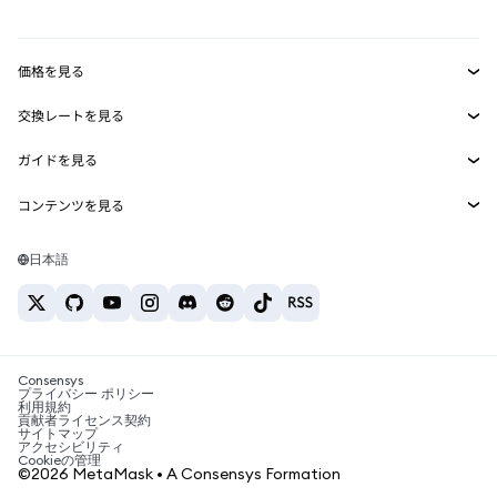
mUSD
新規
ダッシュボード
トランザクションシールド
収益化
Smart Accounts Kit
Agent Wallet
新規
価格を見る
埋め込みウォレット
Snaps
ビットコインの価格
交換レートを見る
MetaMask Connect
イーサリアムの価格
報酬
新規
BTC→USD
Solanaの価格
ガイドを見る
Snaps
セキュリティ
ETH→USD
BTCの購入
Shiba Inuの価格
USDT→INR
コンテンツを見る
Web3サービス
サポート
ETHの購入
Pepeの価格
ビットコインウォレット
BTC→USDT
SOLの購入
キャリア
Tetherの価格
Solanaウォレット
日本語
BTC→INR
PEPEの購入
お問い合わせ
USDCの価格
おすすめの暗号資産カード
ETH→USDT
USDTの購入
Chanlinkの価格
おすすめのモバイル暗号資産ウォレット
USDT→PHP
USDCの購入
Polymarketとは？
BTC→EUR
SHIBの購入
Consensys
税制関連ニュース
プライバシー ポリシー
利用規約
BNBの購入
貢献者ライセンス契約
暗号資産の購入方法は？
サイトマップ
アクセシビリティ
ビットコインを売るには？
Cookieの管理
©2026 MetaMask • A Consensys Formation