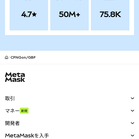
4.7
50M+
75.8K
CPNGon/GBP
MetaMaskサイトフッター
取引
スワップ
マネー
新規
予測
新規
購入
開発者
パーペチュアル
新規
カード
ドキュメントを表示
MetaMaskを入手
RWA