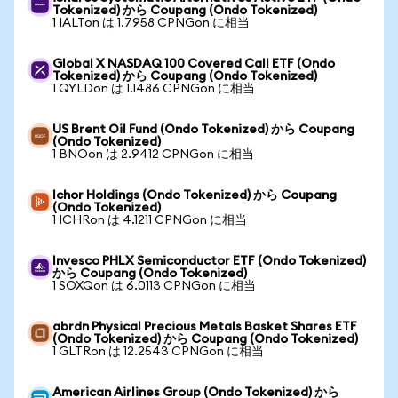
Tokenized) から Coupang (Ondo Tokenized)
1 IALTon は 1.7958 CPNGon に相当
Global X NASDAQ 100 Covered Call ETF (Ondo
Tokenized) から Coupang (Ondo Tokenized)
1 QYLDon は 1.1486 CPNGon に相当
US Brent Oil Fund (Ondo Tokenized) から Coupang
(Ondo Tokenized)
1 BNOon は 2.9412 CPNGon に相当
Ichor Holdings (Ondo Tokenized) から Coupang
(Ondo Tokenized)
1 ICHRon は 4.1211 CPNGon に相当
Invesco PHLX Semiconductor ETF (Ondo Tokenized)
から Coupang (Ondo Tokenized)
1 SOXQon は 6.0113 CPNGon に相当
abrdn Physical Precious Metals Basket Shares ETF
(Ondo Tokenized) から Coupang (Ondo Tokenized)
1 GLTRon は 12.2543 CPNGon に相当
American Airlines Group (Ondo Tokenized) から