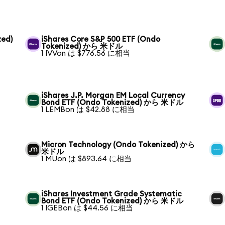
zed)
iShares Core S&P 500 ETF (Ondo
Tokenized) から 米ドル
1 IVVon は $776.56 に相当
iShares J.P. Morgan EM Local Currency
Bond ETF (Ondo Tokenized) から 米ドル
1 LEMBon は $42.88 に相当
Micron Technology (Ondo Tokenized) から
米ドル
1 MUon は $893.64 に相当
iShares Investment Grade Systematic
Bond ETF (Ondo Tokenized) から 米ドル
1 IGEBon は $44.56 に相当