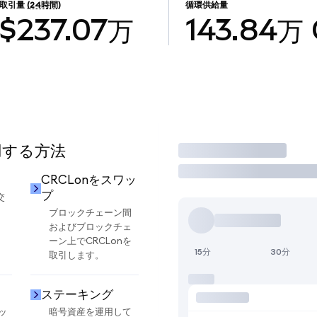
取引量
(24時間)
循環供給量
$237.07万
143.84万
用する方法
取引
CRCLonをスワッ
プ
交
ブロックチェーン間
およびブロックチェ
ーン上でCRCLonを
15分
30分
取引します。
ステーキング
ッ
暗号資産を運用して