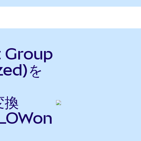
t Group
zed)を
変換
LOWon