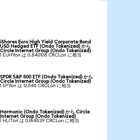
iShares Euro High Yield Corporate Bond
USD Hedged ETF (Ondo Tokenized) から
Circle Internet Group (Ondo Tokenized)
1 EUHYon は 0.840108 CRCLon に相当
SPDR S&P 500 ETF (Ondo Tokenized) から
Circle Internet Group (Ondo Tokenized)
1 SPYon は 12.1148 CRCLon に相当
Harmonic (Ondo Tokenized) から Circle
Internet Group (Ondo Tokenized)
1 HLITon は 0.184539 CRCLon に相当