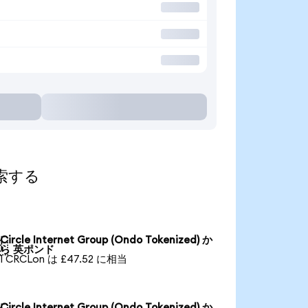
探索する
Circle Internet Group (Ondo Tokenized) か

ら 英ポンド
1 CRCLon は £47.52 に相当
Circle Internet Group (Ondo Tokenized) か