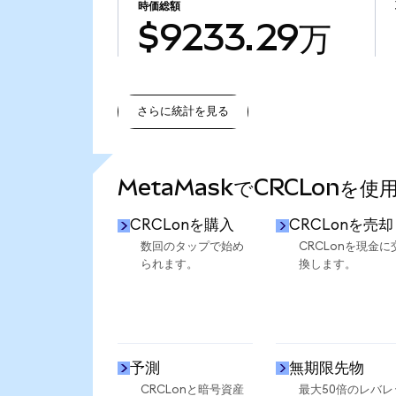
時価総額
$9233.29万
さらに統計を見る
さらに統計を見る
MetaMaskでCRCLonを使
CRCLonを購入
CRCLonを売却
数回のタップで始め
CRCLonを現金に
られます。
換します。
予測
無期限先物
CRCLonと暗号資産
最大50倍のレバレ