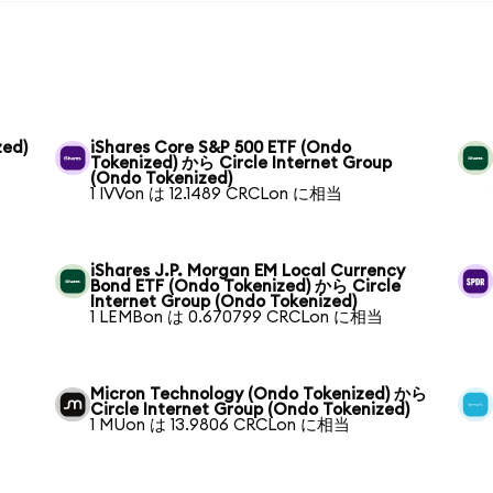
zed)
iShares Core S&P 500 ETF (Ondo
Tokenized) から Circle Internet Group
(Ondo Tokenized)
1 IVVon は 12.1489 CRCLon に相当
iShares J.P. Morgan EM Local Currency
Bond ETF (Ondo Tokenized) から Circle
Internet Group (Ondo Tokenized)
1 LEMBon は 0.670799 CRCLon に相当
Micron Technology (Ondo Tokenized) から
Circle Internet Group (Ondo Tokenized)
1 MUon は 13.9806 CRCLon に相当