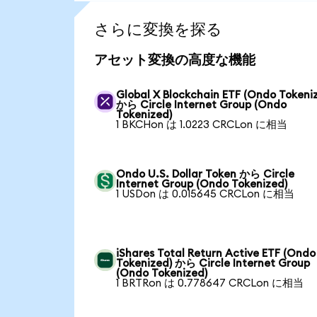
さらに変換を探る
アセット変換の高度な機能
Global X Blockchain ETF (Ondo Tokeni
から Circle Internet Group (Ondo
Tokenized)
1 BKCHon は 1.0223 CRCLon に相当
Ondo U.S. Dollar Token から Circle
Internet Group (Ondo Tokenized)
1 USDon は 0.015645 CRCLon に相当
iShares Total Return Active ETF (Ondo
Tokenized) から Circle Internet Group
(Ondo Tokenized)
1 BRTRon は 0.778647 CRCLon に相当