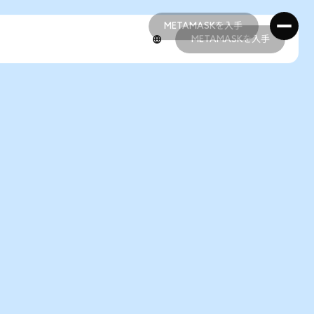
METAMASKを入手
METAMASKを入手
METAMASKを入手
METAMASKを入手