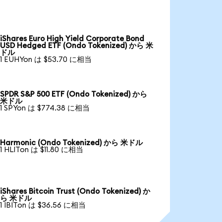
iShares Euro High Yield Corporate Bond
USD Hedged ETF (Ondo Tokenized) から 米
ドル
1 EUHYon は $53.70 に相当
SPDR S&P 500 ETF (Ondo Tokenized) から
米ドル
1 SPYon は $774.38 に相当
Harmonic (Ondo Tokenized) から 米ドル
1 HLITon は $11.80 に相当
iShares Bitcoin Trust (Ondo Tokenized) か
ら 米ドル
1 IBITon は $36.56 に相当