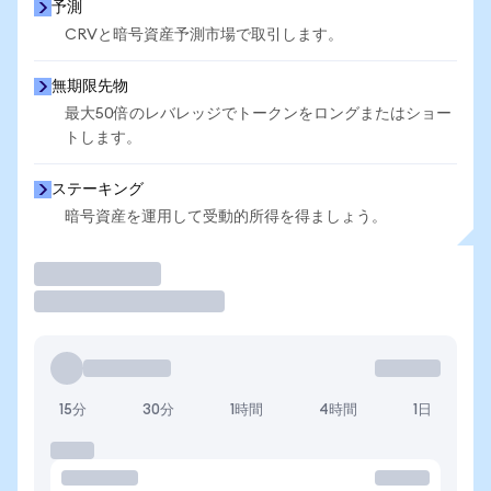
予測
CRVと暗号資産予測市場で取引します。
無期限先物
最大50倍のレバレッジでトークンをロングまたはショー
トします。
ステーキング
暗号資産を運用して受動的所得を得ましょう。
取引
15分
30分
1時間
4時間
1日