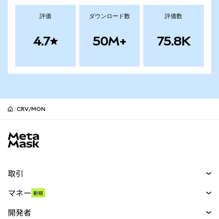
評価
ダウンロード数
評価数
4.7
50M+
75.8K
CRV/MON
MetaMaskサイトフッター
取引
スワップ
マネー
新規
予測
新規
購入
開発者
パーペチュアル
新規