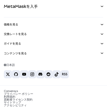
カード
ドキュメントを表示
MetaMaskを入手
RWA
mUSD
新規
ダッシュボード
トランザクションシールド
収益化
Smart Accounts Kit
Agent Wallet
新規
価格を見る
埋め込みウォレット
Snaps
ビットコインの価格
交換レートを見る
MetaMask Connect
イーサリアムの価格
報酬
新規
BTC→USD
Solanaの価格
ガイドを見る
Snaps
セキュリティ
ETH→USD
BTCの購入
Shiba Inuの価格
USDT→INR
コンテンツを見る
Web3サービス
サポート
ETHの購入
Pepeの価格
ビットコインウォレット
BTC→USDT
SOLの購入
キャリア
Tetherの価格
Solanaウォレット
日本語
BTC→INR
PEPEの購入
お問い合わせ
USDCの価格
おすすめの暗号資産カード
ETH→USDT
USDTの購入
Chanlinkの価格
おすすめのモバイル暗号資産ウォレット
USDT→PHP
USDCの購入
Polymarketとは？
BTC→EUR
SHIBの購入
Consensys
税制関連ニュース
プライバシー ポリシー
利用規約
BNBの購入
貢献者ライセンス契約
暗号資産の購入方法は？
サイトマップ
アクセシビリティ