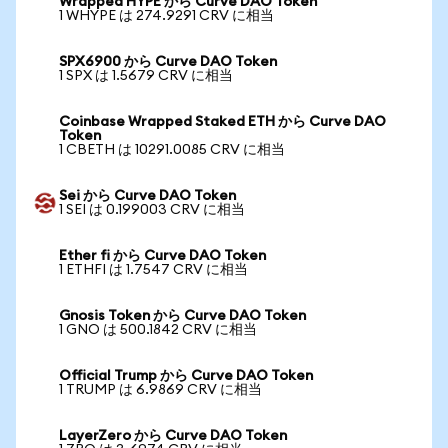
Wrapped HYPE から Curve DAO Token
1 WHYPE は 274.9291 CRV に相当
SPX6900 から Curve DAO Token
1 SPX は 1.5679 CRV に相当
Coinbase Wrapped Staked ETH から Curve DAO
Token
1 CBETH は 10291.0085 CRV に相当
Sei から Curve DAO Token
1 SEI は 0.199003 CRV に相当
Ether fi から Curve DAO Token
1 ETHFI は 1.7547 CRV に相当
Gnosis Token から Curve DAO Token
1 GNO は 500.1842 CRV に相当
Official Trump から Curve DAO Token
1 TRUMP は 6.9869 CRV に相当
LayerZero から Curve DAO Token