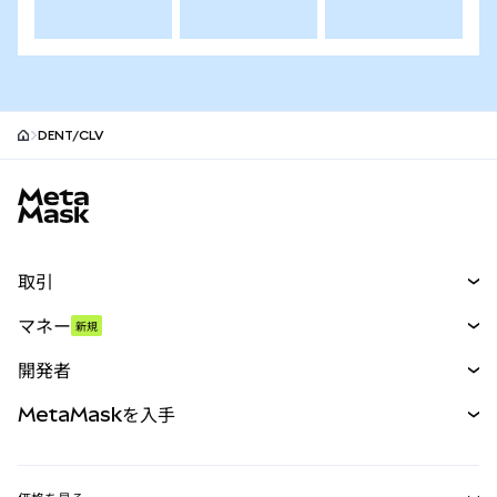
DENT/CLV
MetaMaskサイトフッター
取引
スワップ
マネー
新規
予測
新規
購入
開発者
パーペチュアル
新規
カード
ドキュメントを表示
MetaMaskを入手
RWA
mUSD
新規
ダッシュボード
トランザクションシールド
収益化
Smart Accounts Kit
Agent Wallet
新規