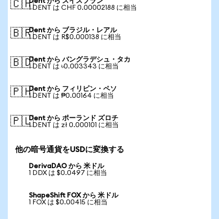
Dent から スイスフラン
🇨🇭
1 DENT は CHF 0.00002188 に相当
Dent から ブラジル・レアル
🇧🇷
1 DENT は R$0.000138 に相当
Dent から バングラデシュ・タカ
🇧🇩
1 DENT は ৳0.003343 に相当
Dent から フィリピン・ペソ
🇵🇭
1 DENT は ₱0.00164 に相当
Dent から ポーランド ズロチ
🇵🇱
1 DENT は zł 0.000101 に相当
他の暗号通貨をUSDに変換する
DerivaDAO から 米ドル
1 DDX は $0.0497 に相当
ShapeShift FOX から 米ドル
1 FOX は $0.00415 に相当