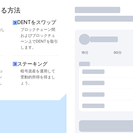
する方法
取引
DENTをスワップ
換し
ブロックチェーン間
およびブロックチェ
ーン上でDENTを取引
します。
15分
30分
ステーキング
ッ
暗号資産を運用して
ン
受動的所得を得まし
し
ょう。