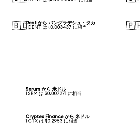
Dent から バングラデシュ・タカ
🇧🇩
🇵
1 DENT は ৳0.003437 に相当
Serum から 米ドル
1 SRM は $0.007271 に相当
Cryptex Finance から 米ドル
1 CTX は $0.2953 に相当