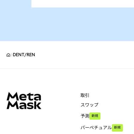
DENT/REN
MetaMaskサイトフッター
取引
スワップ
予測
新規
パーペチュアル
新規