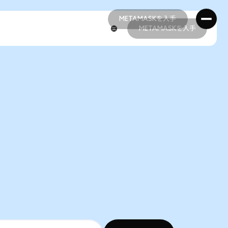
METAMASKを入手
METAMASKを入手
METAMASKを入手
METAMASKを入手