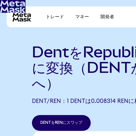
トレード
マネー
開発者
DentをRepubli
に変換（DENT
へ）
DENT/REN：1 DENTは0.008314 RE
DENTをRENにスワップ