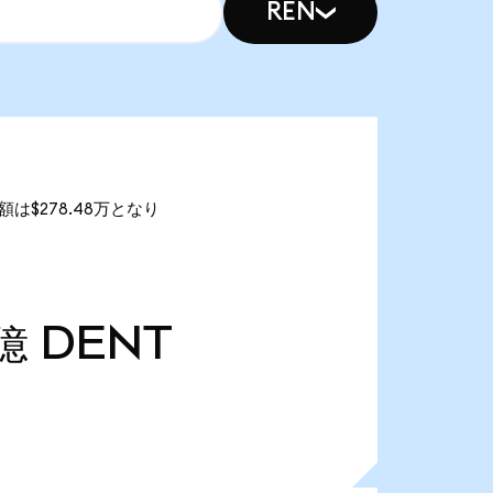
REN
額は$278.48万となり
0億
DENT