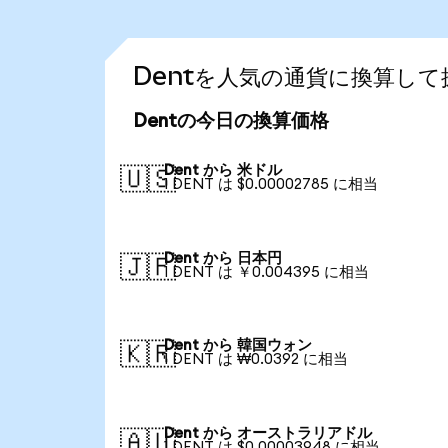
Dentを人気の通貨に換算して
Dentの今日の換算価格
Dent から 米ドル
🇺🇸
1 DENT は $0.00002785 に相当
Dent から 日本円
🇯🇵
1 DENT は ￥0.004395 に相当
Dent から 韓国ウォン
🇰🇷
1 DENT は ₩0.0392 に相当
Dent から オーストラリアドル
🇦🇺
1 DENT は $0.00003948 に相当