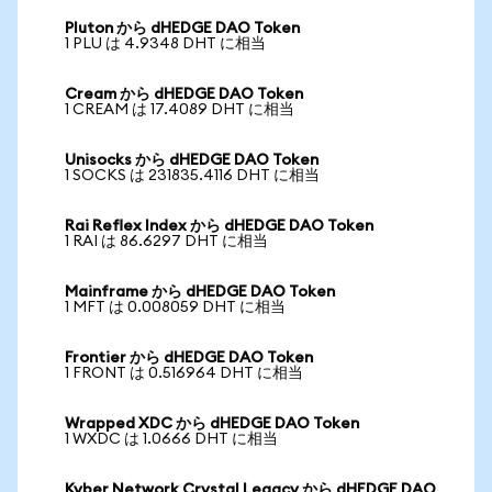
Pluton から dHEDGE DAO Token
1 PLU は 4.9348 DHT に相当
Cream から dHEDGE DAO Token
1 CREAM は 17.4089 DHT に相当
Unisocks から dHEDGE DAO Token
1 SOCKS は 231835.4116 DHT に相当
Rai Reflex Index から dHEDGE DAO Token
1 RAI は 86.6297 DHT に相当
Mainframe から dHEDGE DAO Token
1 MFT は 0.008059 DHT に相当
Frontier から dHEDGE DAO Token
1 FRONT は 0.516964 DHT に相当
Wrapped XDC から dHEDGE DAO Token
1 WXDC は 1.0666 DHT に相当
Kyber Network Crystal Legacy から dHEDGE DAO