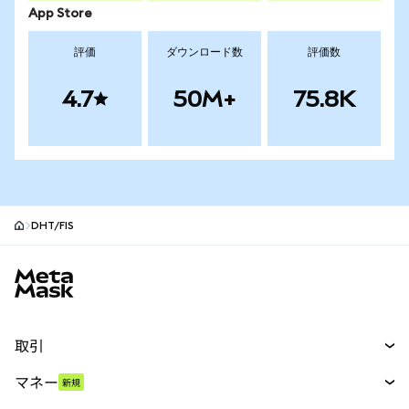
App Store
評価
ダウンロード数
評価数
4.7
50M+
75.8K
DHT/FIS
MetaMaskサイトフッター
取引
スワップ
マネー
新規
予測
新規
購入