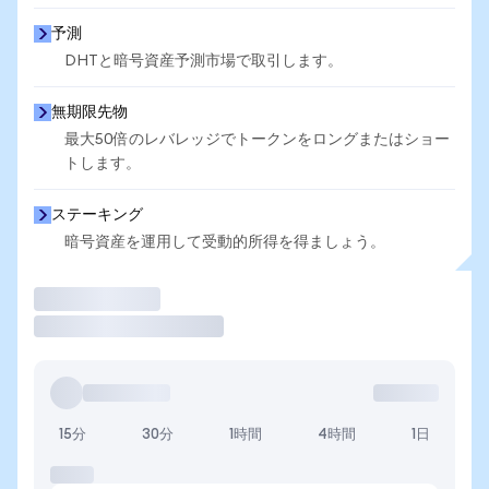
予測
DHTと暗号資産予測市場で取引します。
無期限先物
最大50倍のレバレッジでトークンをロングまたはショー
トします。
ステーキング
暗号資産を運用して受動的所得を得ましょう。
取引
15分
30分
1時間
4時間
1日