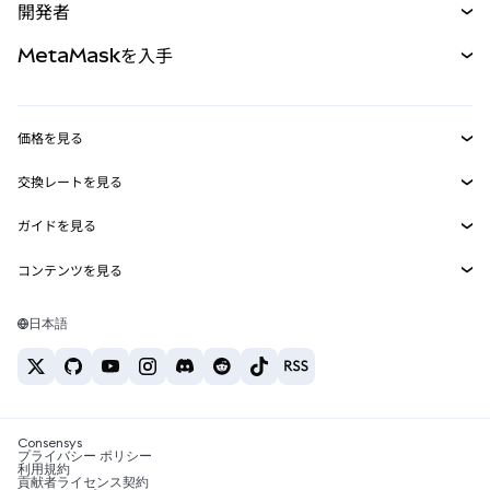
開発者
パーペチュアル
新規
カード
ドキュメントを表示
MetaMaskを入手
RWA
mUSD
新規
ダッシュボード
トランザクションシールド
収益化
Smart Accounts Kit
Agent Wallet
新規
価格を見る
埋め込みウォレット
Snaps
ビットコインの価格
交換レートを見る
MetaMask Connect
イーサリアムの価格
報酬
新規
BTC→USD
Solanaの価格
ガイドを見る
Snaps
セキュリティ
ETH→USD
BTCの購入
Shiba Inuの価格
USDT→INR
コンテンツを見る
Web3サービス
サポート
ETHの購入
Pepeの価格
ビットコインウォレット
BTC→USDT
SOLの購入
キャリア
Tetherの価格
Solanaウォレット
日本語
BTC→INR
PEPEの購入
お問い合わせ
USDCの価格
おすすめの暗号資産カード
ETH→USDT
USDTの購入
Chanlinkの価格
おすすめのモバイル暗号資産ウォレット
USDT→PHP
USDCの購入
Polymarketとは？
BTC→EUR
SHIBの購入
Consensys
税制関連ニュース
プライバシー ポリシー
利用規約
BNBの購入
貢献者ライセンス契約
暗号資産の購入方法は？