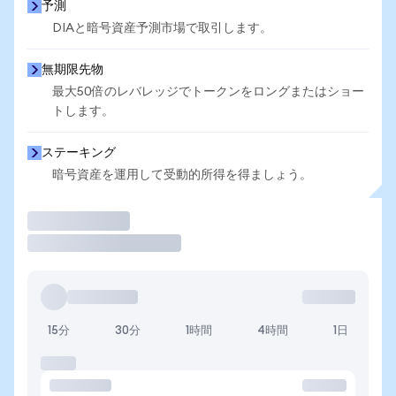
予測
DIAと暗号資産予測市場で取引します。
無期限先物
最大50倍のレバレッジでトークンをロングまたはショー
トします。
ステーキング
暗号資産を運用して受動的所得を得ましょう。
取引
15分
30分
1時間
4時間
1日