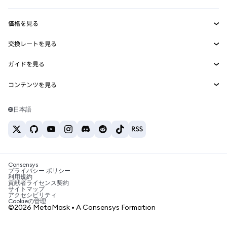
収益化
Smart Accounts Kit
Agent Wallet
新規
価格を見る
埋め込みウォレット
Snaps
ビットコインの価格
交換レートを見る
MetaMask Connect
イーサリアムの価格
報酬
新規
BTC→USD
Solanaの価格
ガイドを見る
Snaps
セキュリティ
ETH→USD
BTCの購入
Shiba Inuの価格
USDT→INR
コンテンツを見る
Web3サービス
サポート
ETHの購入
Pepeの価格
ビットコインウォレット
BTC→USDT
SOLの購入
キャリア
Tetherの価格
Solanaウォレット
日本語
BTC→INR
PEPEの購入
お問い合わせ
USDCの価格
おすすめの暗号資産カード
ETH→USDT
USDTの購入
Chanlinkの価格
おすすめのモバイル暗号資産ウォレット
USDT→PHP
USDCの購入
Polymarketとは？
BTC→EUR
SHIBの購入
Consensys
税制関連ニュース
プライバシー ポリシー
利用規約
BNBの購入
貢献者ライセンス契約
暗号資産の購入方法は？
サイトマップ
アクセシビリティ
ビットコインを売るには？
Cookieの管理
©2026 MetaMask • A Consensys Formation