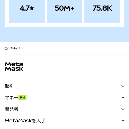
4.7
50M+
75.8K
DIA/EURE
MetaMaskサイトフッター
取引
スワップ
マネー
新規
予測
新規
購入
開発者
パーペチュアル
新規
カード
ドキュメントを表示
MetaMaskを入手
RWA
mUSD
新規
ダッシュボード
トランザクションシールド