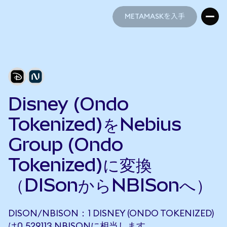
METAMASKを入手
METAMASKを入手
Disney (Ondo
Tokenized)をNebius
Group (Ondo
Tokenized)に変換
（DISonからNBISonへ）
DISON/NBISON：1 DISNEY (ONDO TOKENIZED)
は0.529113 NBISONに相当します