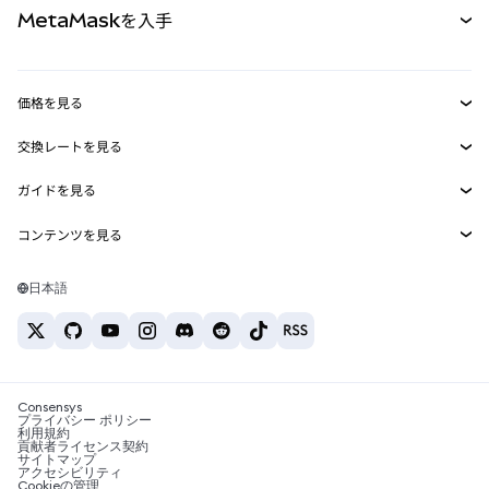
MetaMaskを入手
RWA
mUSD
新規
ダッシュボード
トランザクションシールド
収益化
Smart Accounts Kit
Agent Wallet
新規
価格を見る
埋め込みウォレット
Snaps
ビットコインの価格
交換レートを見る
MetaMask Connect
イーサリアムの価格
報酬
新規
BTC→USD
Solanaの価格
ガイドを見る
Snaps
セキュリティ
ETH→USD
BTCの購入
Shiba Inuの価格
USDT→INR
コンテンツを見る
Web3サービス
サポート
ETHの購入
Pepeの価格
ビットコインウォレット
BTC→USDT
SOLの購入
キャリア
Tetherの価格
Solanaウォレット
日本語
BTC→INR
PEPEの購入
お問い合わせ
USDCの価格
おすすめの暗号資産カード
ETH→USDT
USDTの購入
Chanlinkの価格
おすすめのモバイル暗号資産ウォレット
USDT→PHP
USDCの購入
Polymarketとは？
BTC→EUR
SHIBの購入
Consensys
税制関連ニュース
プライバシー ポリシー
利用規約
BNBの購入
貢献者ライセンス契約
暗号資産の購入方法は？
サイトマップ
アクセシビリティ
ビットコインを売るには？
Cookieの管理