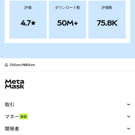
評価
ダウンロード数
評価数
4.7
50M+
75.8K
DISon/NBISon
MetaMaskサイトフッター
取引
スワップ
マネー
新規
予測
新規
購入
開発者
パーペチュアル
新規
カード
ドキュメントを表示