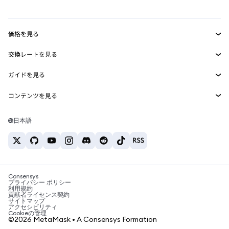
mUSD
新規
ダッシュボード
トランザクションシールド
収益化
Smart Accounts Kit
Agent Wallet
新規
価格を見る
埋め込みウォレット
Snaps
ビットコインの価格
交換レートを見る
MetaMask Connect
イーサリアムの価格
報酬
新規
BTC→USD
Solanaの価格
ガイドを見る
Snaps
セキュリティ
ETH→USD
BTCの購入
Shiba Inuの価格
USDT→INR
コンテンツを見る
Web3サービス
サポート
ETHの購入
Pepeの価格
ビットコインウォレット
BTC→USDT
SOLの購入
キャリア
Tetherの価格
Solanaウォレット
日本語
BTC→INR
PEPEの購入
お問い合わせ
USDCの価格
おすすめの暗号資産カード
ETH→USDT
USDTの購入
Chanlinkの価格
おすすめのモバイル暗号資産ウォレット
USDT→PHP
USDCの購入
Polymarketとは？
BTC→EUR
SHIBの購入
Consensys
税制関連ニュース
プライバシー ポリシー
利用規約
BNBの購入
貢献者ライセンス契約
暗号資産の購入方法は？
サイトマップ
アクセシビリティ
ビットコインを売るには？
Cookieの管理
©2026 MetaMask • A Consensys Formation