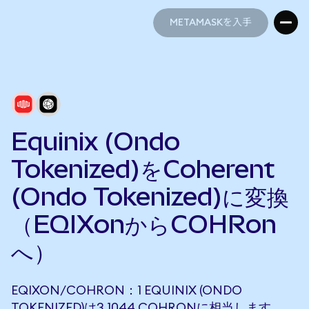
METAMASKを入手
METAMASKを入手
Equinix (Ondo
Tokenized)をCoherent
(Ondo Tokenized)に変換
（EQIXonからCOHRon
へ）
EQIXON/COHRON：1 EQUINIX (ONDO
TOKENIZED)は3.1044 COHRONに相当します