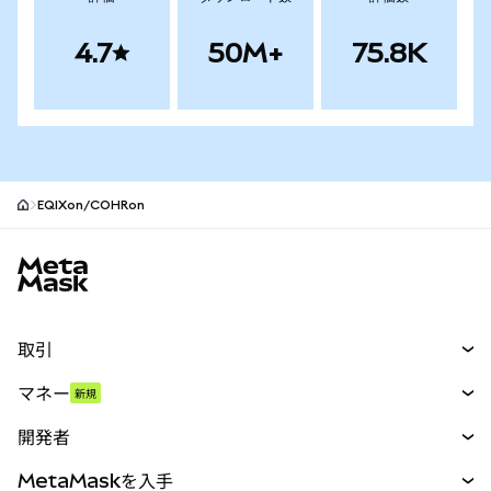
4.7
50M+
75.8K
EQIXon/COHRon
MetaMaskサイトフッター
取引
スワップ
マネー
新規
予測
新規
購入
開発者
パーペチュアル
新規
カード
ドキュメントを表示
MetaMaskを入手
RWA