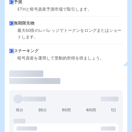
予測
ETHと暗号資産予測市場で取引します。
無期限先物
最大50倍のレバレッジでトークンをロングまたはショー
トします。
ステーキング
暗号資産を運用して受動的所得を得ましょう。
取引
15分
30分
1時間
4時間
1日