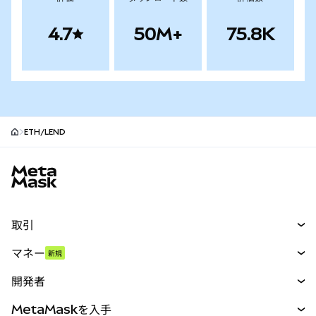
4.7
50M+
75.8K
ETH/LEND
MetaMaskサイトフッター
取引
スワップ
マネー
新規
予測
新規
購入
開発者
パーペチュアル
新規
カード
ドキュメントを表示
MetaMaskを入手
RWA