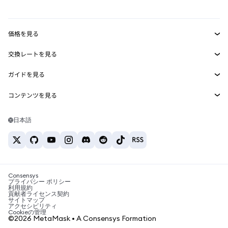
mUSD
新規
ダッシュボード
トランザクションシールド
収益化
Smart Accounts Kit
Agent Wallet
新規
価格を見る
埋め込みウォレット
Snaps
ビットコインの価格
交換レートを見る
MetaMask Connect
イーサリアムの価格
報酬
新規
BTC→USD
Solanaの価格
ガイドを見る
Snaps
セキュリティ
ETH→USD
BTCの購入
Shiba Inuの価格
USDT→INR
コンテンツを見る
Web3サービス
サポート
ETHの購入
Pepeの価格
ビットコインウォレット
BTC→USDT
SOLの購入
キャリア
Tetherの価格
Solanaウォレット
日本語
BTC→INR
PEPEの購入
お問い合わせ
USDCの価格
おすすめの暗号資産カード
ETH→USDT
USDTの購入
Chanlinkの価格
おすすめのモバイル暗号資産ウォレット
USDT→PHP
USDCの購入
Polymarketとは？
BTC→EUR
SHIBの購入
Consensys
税制関連ニュース
プライバシー ポリシー
利用規約
BNBの購入
貢献者ライセンス契約
暗号資産の購入方法は？
サイトマップ
アクセシビリティ
ビットコインを売るには？
Cookieの管理
©2026 MetaMask • A Consensys Formation