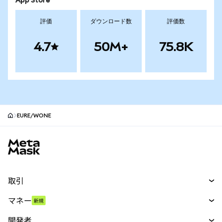
App Store
評価
ダウンロード数
評価数
4.7
50M+
75.8K
EURE/WONE
MetaMaskサイトフッター
取引
スワップ
マネー
新規
予測
新規
購入
開発者