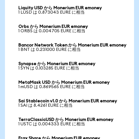
Liquity USD から Monerium EUR emoney
1 LUSD は 0.873043 EURE に相当
Orbs から Monerium EUR emoney
1 ORBS は 0.004705 EURE に相当
Bancor Network Token から Monerium EUR emoney
1 BNT は 0.231000 EURE に相当
Synapse から Monerium EUR emoney
1 SYN は 0.103285 EURE に相当
MetaMask USD から Monerium EUR emoney
1 mUSD は 0.869565 EURE に相当
Sai Stablecoin v1.0 から Monerium EUR emoney
1 SAI は 8.4261 EURE に相当
TerraClassicUSD から Monerium EUR emoney
1 USTC は 0.004333 EURE に相当
Frax Share から Monerium EUR emoney