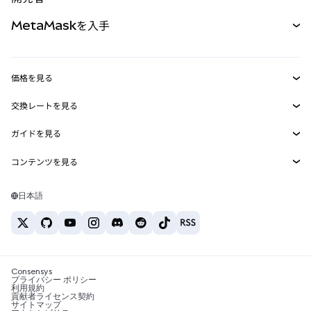
パーペチュアル
新規
カード
ドキュメントを表示
MetaMaskを入手
RWA
mUSD
新規
ダッシュボード
トランザクションシールド
収益化
Smart Accounts Kit
Agent Wallet
新規
価格を見る
埋め込みウォレット
Snaps
ビットコインの価格
交換レートを見る
MetaMask Connect
イーサリアムの価格
報酬
新規
BTC→USD
Solanaの価格
ガイドを見る
Snaps
セキュリティ
ETH→USD
BTCの購入
Shiba Inuの価格
USDT→INR
コンテンツを見る
Web3サービス
サポート
ETHの購入
Pepeの価格
ビットコインウォレット
BTC→USDT
SOLの購入
キャリア
Tetherの価格
Solanaウォレット
日本語
BTC→INR
PEPEの購入
お問い合わせ
USDCの価格
おすすめの暗号資産カード
ETH→USDT
USDTの購入
Chanlinkの価格
おすすめのモバイル暗号資産ウォレット
USDT→PHP
USDCの購入
Polymarketとは？
BTC→EUR
SHIBの購入
Consensys
税制関連ニュース
プライバシー ポリシー
利用規約
BNBの購入
貢献者ライセンス契約
暗号資産の購入方法は？
サイトマップ