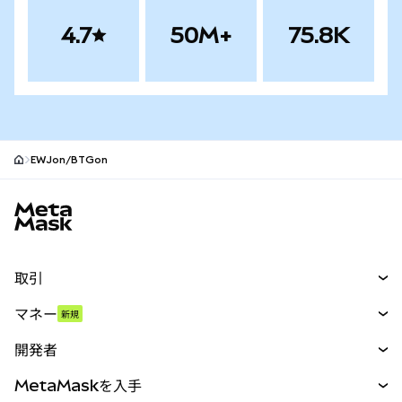
4.7
50M+
75.8K
EWJon/BTGon
MetaMaskサイトフッター
取引
スワップ
マネー
新規
予測
新規
購入
開発者
パーペチュアル
新規
カード
ドキュメントを表示
MetaMaskを入手
RWA
mUSD
新規
ダッシュボード