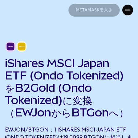
METAMASKを入手
METAMASKを入手
iShares MSCI Japan
ETF (Ondo Tokenized)
をB2Gold (Ondo
Tokenized)に変換
（EWJonからBTGonへ）
EWJON/BTGON：1 ISHARES MSCI JAPAN ETF
(ONDO TOKENIZED)は19.0039 BTGONに相当しま