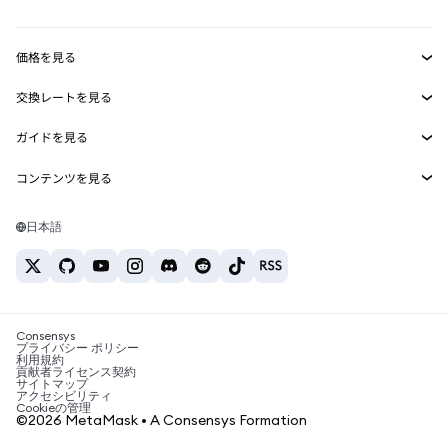
トランザクションシールド
収益化
Smart Accounts Kit
Agent Wallet
新規
価格を見る
埋め込みウォレット
Snaps
ビットコインの価格
交換レートを見る
MetaMask Connect
イーサリアムの価格
報酬
新規
BTC→USD
Solanaの価格
ガイドを見る
Snaps
セキュリティ
ETH→USD
BTCの購入
Shiba Inuの価格
USDT→INR
コンテンツを見る
Web3サービス
サポート
ETHの購入
Pepeの価格
ビットコインウォレット
BTC→USDT
SOLの購入
キャリア
Tetherの価格
Solanaウォレット
日本語
BTC→INR
PEPEの購入
お問い合わせ
USDCの価格
おすすめの暗号資産カード
ETH→USDT
USDTの購入
Chanlinkの価格
おすすめのモバイル暗号資産ウォレット
USDT→PHP
USDCの購入
Polymarketとは？
BTC→EUR
SHIBの購入
Consensys
税制関連ニュース
プライバシー ポリシー
利用規約
BNBの購入
貢献者ライセンス契約
暗号資産の購入方法は？
サイトマップ
アクセシビリティ
ビットコインを売るには？
Cookieの管理
©2026 MetaMask • A Consensys Formation