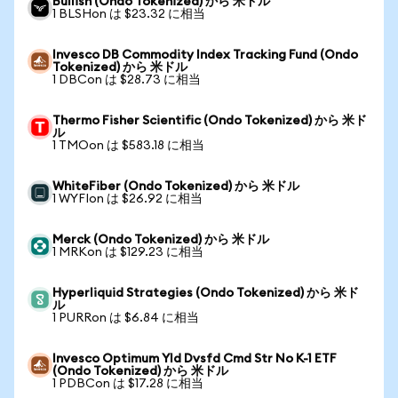
Bullish (Ondo Tokenized) から 米ドル
1 BLSHon は $23.32 に相当
Invesco DB Commodity Index Tracking Fund (Ondo
Tokenized) から 米ドル
1 DBCon は $28.73 に相当
Thermo Fisher Scientific (Ondo Tokenized) から 米ド
ル
1 TMOon は $583.18 に相当
WhiteFiber (Ondo Tokenized) から 米ドル
1 WYFIon は $26.92 に相当
Merck (Ondo Tokenized) から 米ドル
1 MRKon は $129.23 に相当
Hyperliquid Strategies (Ondo Tokenized) から 米ド
ル
1 PURRon は $6.84 に相当
Invesco Optimum Yld Dvsfd Cmd Str No K-1 ETF
(Ondo Tokenized) から 米ドル
1 PDBCon は $17.28 に相当