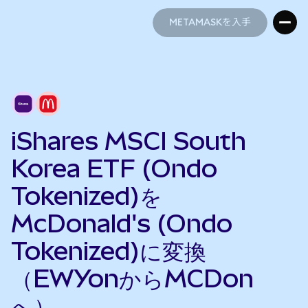
METAMASKを入手
METAMASKを入手
iShares MSCI South
Korea ETF (Ondo
Tokenized)を
McDonald's (Ondo
Tokenized)に変換
（EWYonからMCDon
へ）