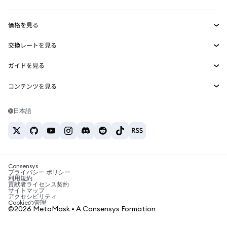
収益化
Smart Accounts Kit
Agent Wallet
新規
価格を見る
埋め込みウォレット
Snaps
ビットコインの価格
交換レートを見る
MetaMask Connect
イーサリアムの価格
報酬
新規
BTC→USD
Solanaの価格
ガイドを見る
Snaps
セキュリティ
ETH→USD
BTCの購入
Shiba Inuの価格
USDT→INR
コンテンツを見る
Web3サービス
サポート
ETHの購入
Pepeの価格
ビットコインウォレット
BTC→USDT
SOLの購入
キャリア
Tetherの価格
Solanaウォレット
日本語
BTC→INR
PEPEの購入
お問い合わせ
USDCの価格
おすすめの暗号資産カード
ETH→USDT
USDTの購入
Chanlinkの価格
おすすめのモバイル暗号資産ウォレット
USDT→PHP
USDCの購入
Polymarketとは？
BTC→EUR
SHIBの購入
Consensys
税制関連ニュース
プライバシー ポリシー
利用規約
BNBの購入
貢献者ライセンス契約
暗号資産の購入方法は？
サイトマップ
アクセシビリティ
ビットコインを売るには？
Cookieの管理
©2026 MetaMask • A Consensys Formation