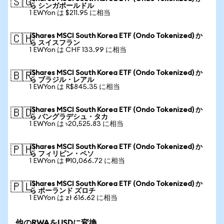
🇸🇬
ら シンガポールドル
1 EWYon は $211.95 に相当
iShares MSCI South Korea ETF (Ondo Tokenized) か
🇨🇭
ら スイスフラン
1 EWYon は CHF 133.99 に相当
iShares MSCI South Korea ETF (Ondo Tokenized) か
🇧🇷
ら ブラジル・レアル
1 EWYon は R$845.35 に相当
iShares MSCI South Korea ETF (Ondo Tokenized) か
🇧🇩
ら バングラデシュ・タカ
1 EWYon は ৳20,525.83 に相当
iShares MSCI South Korea ETF (Ondo Tokenized) か
🇵🇭
ら フィリピン・ペソ
1 EWYon は ₱10,066.72 に相当
iShares MSCI South Korea ETF (Ondo Tokenized) か
🇵🇱
ら ポーランド ズロチ
1 EWYon は zł 616.62 に相当
他のRWAをUSDに変換