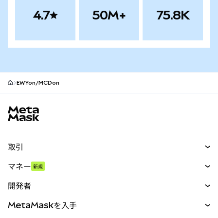
4.7
50M+
75.8K
EWYon/MCDon
MetaMaskサイトフッター
取引
スワップ
マネー
新規
予測
新規
購入
開発者
パーペチュアル
新規
カード
ドキュメントを表示
MetaMaskを入手
RWA
mUSD
新規
ダッシュボード
トランザクションシールド