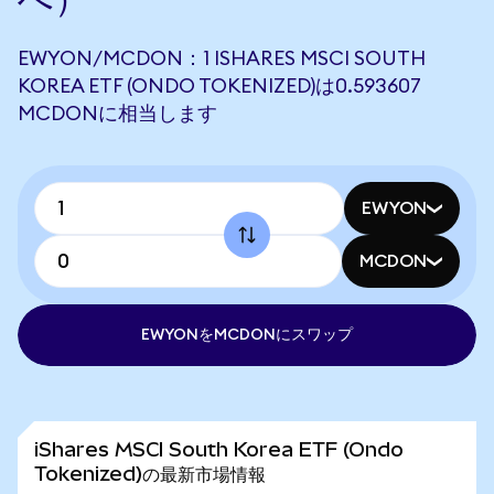
EWYON/MCDON：1 ISHARES MSCI SOUTH
KOREA ETF (ONDO TOKENIZED)は0.593607
MCDONに相当します
EWYON
MCDON
EWYONをMCDONにスワップ
iShares MSCI South Korea ETF (Ondo
Tokenized)の最新市場情報