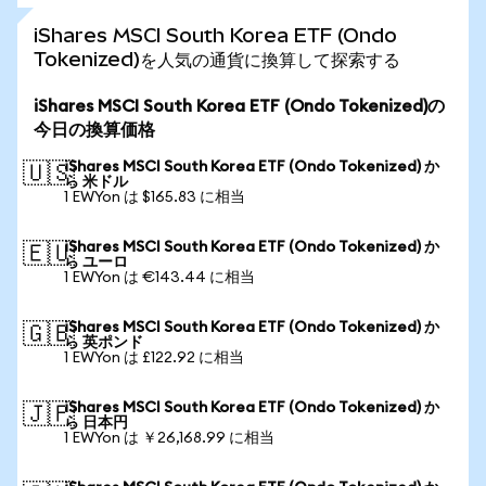
iShares MSCI South Korea ETF (Ondo
Tokenized)を人気の通貨に換算して探索する
iShares MSCI South Korea ETF (Ondo Tokenized)の
今日の換算価格
iShares MSCI South Korea ETF (Ondo Tokenized) か
🇺🇸
ら 米ドル
1 EWYon は $165.83 に相当
iShares MSCI South Korea ETF (Ondo Tokenized) か
🇪🇺
ら ユーロ
1 EWYon は €143.44 に相当
iShares MSCI South Korea ETF (Ondo Tokenized) か
🇬🇧
ら 英ポンド
1 EWYon は £122.92 に相当
iShares MSCI South Korea ETF (Ondo Tokenized) か
🇯🇵
ら 日本円
1 EWYon は ￥26,168.99 に相当