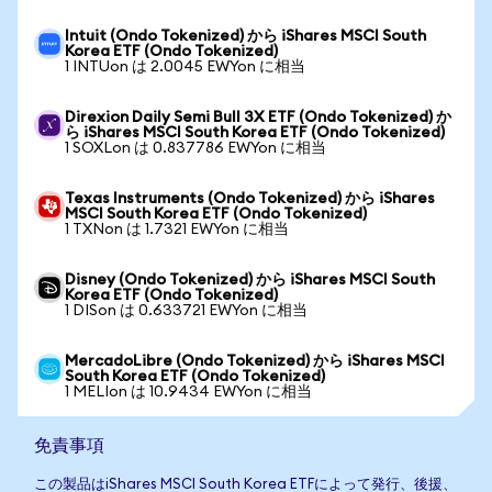
Intuit (Ondo Tokenized) から iShares MSCI South
Korea ETF (Ondo Tokenized)
1 INTUon は 2.0045 EWYon に相当
Direxion Daily Semi Bull 3X ETF (Ondo Tokenized) か
ら iShares MSCI South Korea ETF (Ondo Tokenized)
1 SOXLon は 0.837786 EWYon に相当
Texas Instruments (Ondo Tokenized) から iShares
MSCI South Korea ETF (Ondo Tokenized)
1 TXNon は 1.7321 EWYon に相当
Disney (Ondo Tokenized) から iShares MSCI South
Korea ETF (Ondo Tokenized)
1 DISon は 0.633721 EWYon に相当
MercadoLibre (Ondo Tokenized) から iShares MSCI
South Korea ETF (Ondo Tokenized)
1 MELIon は 10.9434 EWYon に相当
免責事項
この製品はiShares MSCI South Korea ETFによって発行、後援、