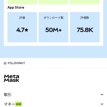
App Store
評価
ダウンロード数
評価数
4.7
50M+
75.8K
FCL/DONUT
MetaMaskサイトフッター
取引
スワップ
マネー
新規