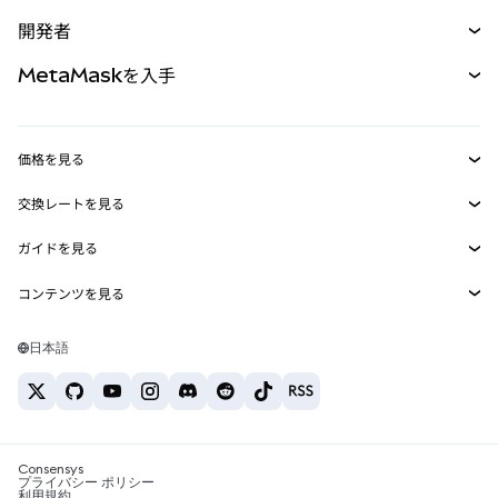
予測
新規
購入
開発者
パーペチュアル
新規
カード
ドキュメントを表示
MetaMaskを入手
RWA
mUSD
新規
ダッシュボード
トランザクションシールド
収益化
Smart Accounts Kit
Agent Wallet
新規
価格を見る
埋め込みウォレット
Snaps
ビットコインの価格
交換レートを見る
MetaMask Connect
イーサリアムの価格
報酬
新規
BTC→USD
Solanaの価格
ガイドを見る
Snaps
セキュリティ
ETH→USD
BTCの購入
Shiba Inuの価格
USDT→INR
コンテンツを見る
Web3サービス
サポート
ETHの購入
Pepeの価格
ビットコインウォレット
BTC→USDT
SOLの購入
キャリア
Tetherの価格
Solanaウォレット
日本語
BTC→INR
PEPEの購入
お問い合わせ
USDCの価格
おすすめの暗号資産カード
ETH→USDT
USDTの購入
Chanlinkの価格
おすすめのモバイル暗号資産ウォレット
USDT→PHP
USDCの購入
Polymarketとは？
BTC→EUR
SHIBの購入
Consensys
税制関連ニュース
プライバシー ポリシー
利用規約