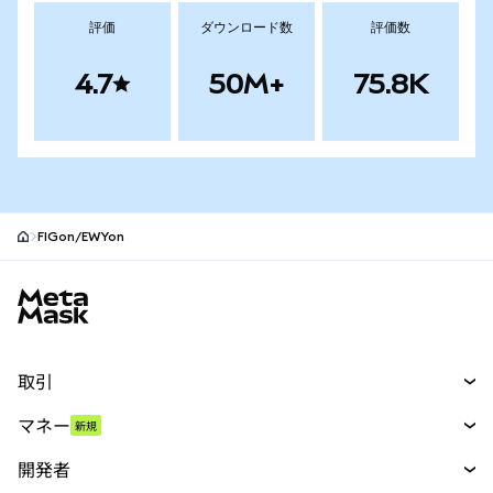
評価
ダウンロード数
評価数
4.7
50M+
75.8K
FIGon/EWYon
MetaMaskサイトフッター
取引
スワップ
マネー
新規
予測
新規
購入
開発者
パーペチュアル
新規
カード
ドキュメントを表示