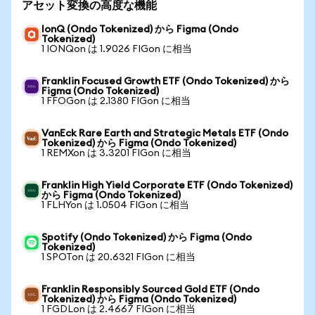
アセット変換の高度な機能
IonQ (Ondo Tokenized) から Figma (Ondo
Tokenized)
1 IONQon は 1.9026 FIGon に相当
Franklin Focused Growth ETF (Ondo Tokenized) から
Figma (Ondo Tokenized)
1 FFOGon は 2.1380 FIGon に相当
VanEck Rare Earth and Strategic Metals ETF (Ondo
Tokenized) から Figma (Ondo Tokenized)
1 REMXon は 3.3201 FIGon に相当
Franklin High Yield Corporate ETF (Ondo Tokenized)
から Figma (Ondo Tokenized)
1 FLHYon は 1.0504 FIGon に相当
Spotify (Ondo Tokenized) から Figma (Ondo
Tokenized)
1 SPOTon は 20.6321 FIGon に相当
Franklin Responsibly Sourced Gold ETF (Ondo
Tokenized) から Figma (Ondo Tokenized)
1 FGDLon は 2.4667 FIGon に相当