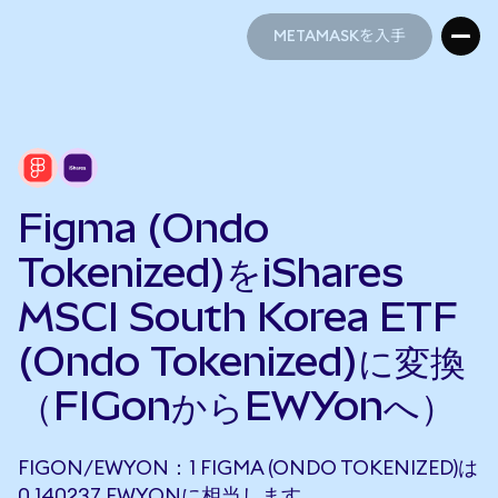
METAMASKを入手
METAMASKを入手
Figma (Ondo
Tokenized)をiShares
MSCI South Korea ETF
(Ondo Tokenized)に変換
（FIGonからEWYonへ）
FIGON/EWYON：1 FIGMA (ONDO TOKENIZED)は
0.140237 EWYONに相当します