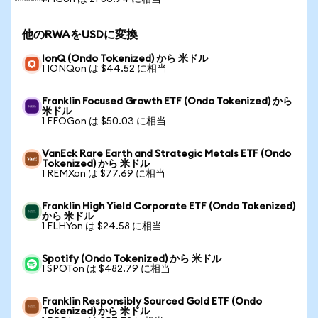
他のRWAをUSDに変換
IonQ (Ondo Tokenized) から 米ドル
1 IONQon は $44.52 に相当
Franklin Focused Growth ETF (Ondo Tokenized) から
米ドル
1 FFOGon は $50.03 に相当
VanEck Rare Earth and Strategic Metals ETF (Ondo
Tokenized) から 米ドル
1 REMXon は $77.69 に相当
Franklin High Yield Corporate ETF (Ondo Tokenized)
から 米ドル
1 FLHYon は $24.58 に相当
Spotify (Ondo Tokenized) から 米ドル
1 SPOTon は $482.79 に相当
Franklin Responsibly Sourced Gold ETF (Ondo
Tokenized) から 米ドル