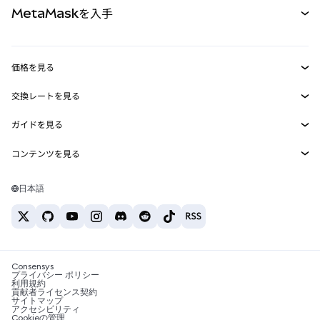
MetaMaskを入手
RWA
mUSD
新規
ダッシュボード
トランザクションシールド
収益化
Smart Accounts Kit
Agent Wallet
新規
価格を見る
埋め込みウォレット
Snaps
ビットコインの価格
交換レートを見る
MetaMask Connect
イーサリアムの価格
報酬
新規
BTC→USD
Solanaの価格
ガイドを見る
Snaps
セキュリティ
ETH→USD
BTCの購入
Shiba Inuの価格
USDT→INR
コンテンツを見る
Web3サービス
サポート
ETHの購入
Pepeの価格
ビットコインウォレット
BTC→USDT
SOLの購入
キャリア
Tetherの価格
Solanaウォレット
日本語
BTC→INR
PEPEの購入
お問い合わせ
USDCの価格
おすすめの暗号資産カード
ETH→USDT
USDTの購入
Chanlinkの価格
おすすめのモバイル暗号資産ウォレット
USDT→PHP
USDCの購入
Polymarketとは？
BTC→EUR
SHIBの購入
Consensys
税制関連ニュース
プライバシー ポリシー
利用規約
BNBの購入
貢献者ライセンス契約
暗号資産の購入方法は？
サイトマップ
アクセシビリティ
ビットコインを売るには？
Cookieの管理