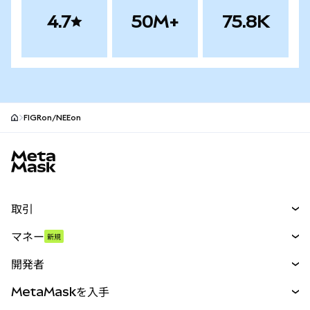
4.7
50M+
75.8K
FIGRon/NEEon
MetaMaskサイトフッター
取引
スワップ
マネー
新規
予測
新規
購入
開発者
パーペチュアル
新規
カード
ドキュメントを表示
MetaMaskを入手
RWA
mUSD
新規
ダッシュボード
トランザクションシールド