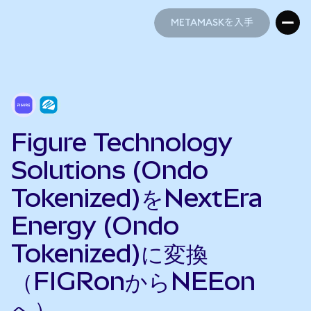
METAMASKを入手
METAMASKを入手
Figure Technology
Solutions (Ondo
Tokenized)をNextEra
Energy (Ondo
Tokenized)に変換
（FIGRonからNEEon
へ）