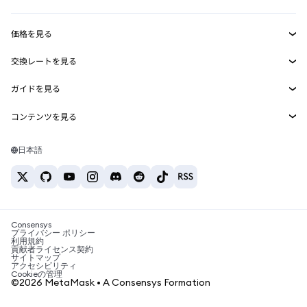
収益化
Smart Accounts Kit
Agent Wallet
新規
価格を見る
埋め込みウォレット
Snaps
ビットコインの価格
交換レートを見る
MetaMask Connect
イーサリアムの価格
報酬
新規
BTC→USD
Solanaの価格
ガイドを見る
Snaps
セキュリティ
ETH→USD
BTCの購入
Shiba Inuの価格
USDT→INR
コンテンツを見る
Web3サービス
サポート
ETHの購入
Pepeの価格
ビットコインウォレット
BTC→USDT
SOLの購入
キャリア
Tetherの価格
Solanaウォレット
日本語
BTC→INR
PEPEの購入
お問い合わせ
USDCの価格
おすすめの暗号資産カード
ETH→USDT
USDTの購入
Chanlinkの価格
おすすめのモバイル暗号資産ウォレット
USDT→PHP
USDCの購入
Polymarketとは？
BTC→EUR
SHIBの購入
Consensys
税制関連ニュース
プライバシー ポリシー
利用規約
BNBの購入
貢献者ライセンス契約
暗号資産の購入方法は？
サイトマップ
アクセシビリティ
ビットコインを売るには？
Cookieの管理
©2026 MetaMask • A Consensys Formation