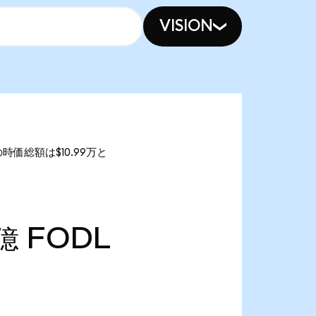
VISION
eの時価総額は$10.99万と
9億
FODL