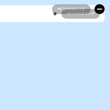
METAMASKを入手
METAMASKを入手
METAMASKを入手
METAMASKを入手