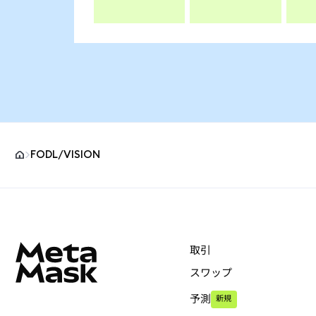
FODL/VISION
MetaMaskサイトフッター
取引
スワップ
予測
新規