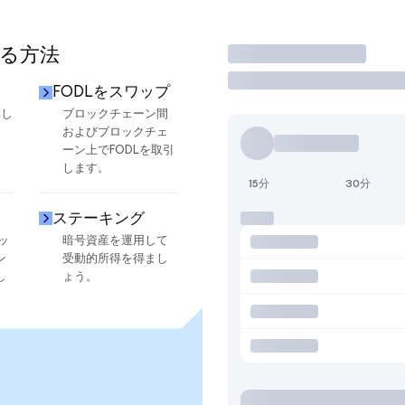
する方法
取引
FODLをスワップ
換し
ブロックチェーン間
およびブロックチェ
ーン上でFODLを取引
します。
15分
30分
ステーキング
ッ
暗号資産を運用して
ン
受動的所得を得まし
し
ょう。