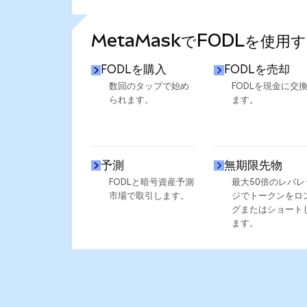
さらに統計を見る
MetaMaskでFODLを使用
FODLを購入
FODLを売却
数回のタップで始め
FODLを現金に交
られます。
ます。
予測
無期限先物
FODLと暗号資産予測
最大50倍のレバレ
市場で取引します。
ジでトークンをロ
グまたはショート
ます。