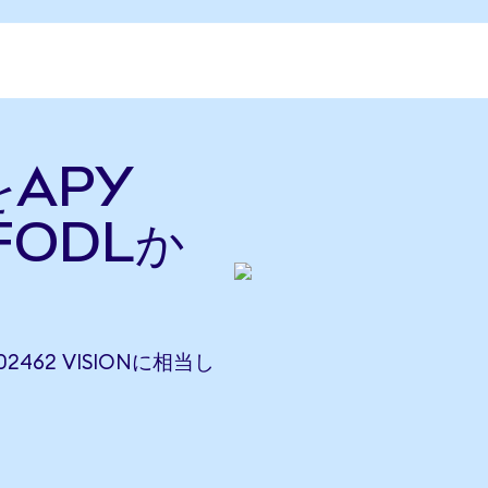
eをAPY
FODLか
002462 VISIONに相当し