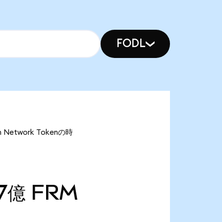
FODL
Network Tokenの時
87億
FRM