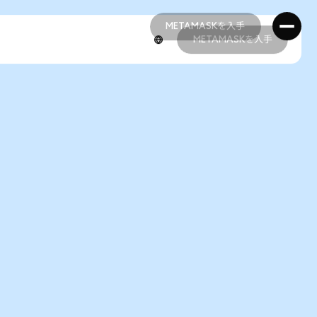
METAMASKを入手
METAMASKを入手
METAMASKを入手
METAMASKを入手