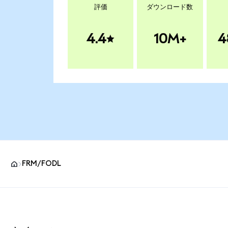
評価
ダウンロード数
4.4
10M+
4
FRM/FODL
MetaMaskサイトフッター