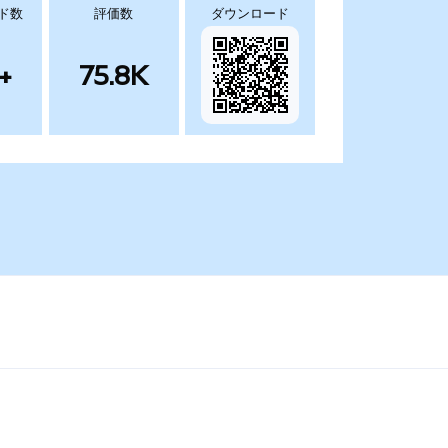
ド数
評価数
ダウンロード
+
75.8K