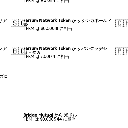
1 FRM は ₽0.0114 に相当
ラリア
Ferrum Network Token から シンガポールド
🇸🇬
🇨
ル
1 FRM は $0.00018 に相当
・レア
Ferrum Network Token から バングラデシ
🇧🇩
🇵
ュ・タカ
1 FRM は ৳0.0174 に相当
 ズロ
Bridge Mutual から 米ドル
1 BMI は $0.000544 に相当