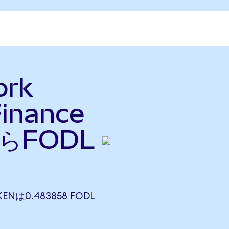
ork
inance
らFODL
ENは0.483858 FODL