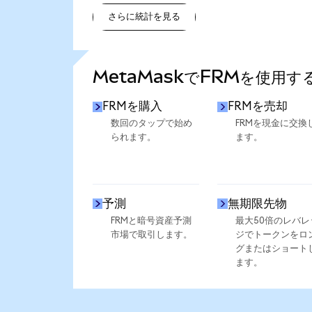
さらに統計を見る
さらに統計を見る
MetaMaskでFRMを使用す
FRMを購入
FRMを売却
数回のタップで始め
FRMを現金に交換
られます。
ます。
予測
無期限先物
FRMと暗号資産予測
最大50倍のレバレ
市場で取引します。
ジでトークンをロ
グまたはショート
ます。