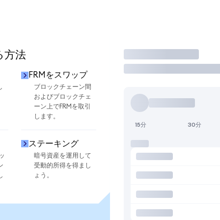
る方法
取引
FRMをスワップ
し
ブロックチェーン間
およびブロックチェ
ーン上でFRMを取引
します。
15分
30分
ステーキング
ッ
暗号資産を運用して
ン
受動的所得を得まし
し
ょう。