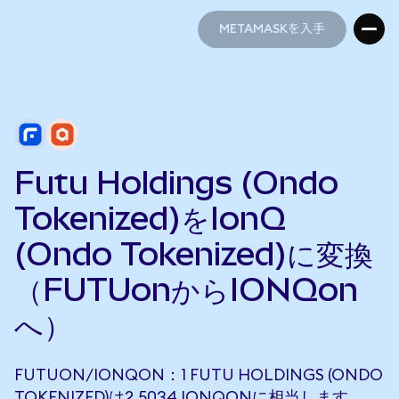
METAMASKを入手
METAMASKを入手
Futu Holdings (Ondo
Tokenized)をIonQ
(Ondo Tokenized)に変換
（FUTUonからIONQon
へ）
FUTUON/IONQON：1 FUTU HOLDINGS (ONDO
TOKENIZED)は2.5034 IONQONに相当します