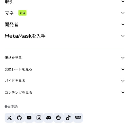
取引
スワップ
マネー
新規
予測
新規
購入
開発者
パーペチュアル
新規
カード
ドキュメントを表示
MetaMaskを入手
RWA
mUSD
新規
ダッシュボード
トランザクションシールド
収益化
Smart Accounts Kit
Agent Wallet
新規
価格を見る
埋め込みウォレット
Snaps
ビットコインの価格
交換レートを見る
MetaMask Connect
イーサリアムの価格
報酬
新規
BTC→USD
Solanaの価格
ガイドを見る
Snaps
セキュリティ
ETH→USD
BTCの購入
Shiba Inuの価格
USDT→INR
コンテンツを見る
Web3サービス
サポート
ETHの購入
Pepeの価格
ビットコインウォレット
BTC→USDT
SOLの購入
キャリア
Tetherの価格
Solanaウォレット
日本語
BTC→INR
PEPEの購入
お問い合わせ
USDCの価格
おすすめの暗号資産カード
ETH→USDT
USDTの購入
Chanlinkの価格
おすすめのモバイル暗号資産ウォレット
USDT→PHP