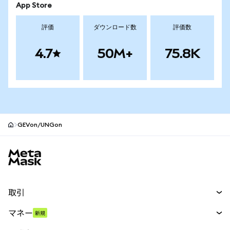
App Store
評価
ダウンロード数
評価数
4.7
50M+
75.8K
GEVon/UNGon
MetaMaskサイトフッター
取引
スワップ
マネー
新規
予測
新規
購入