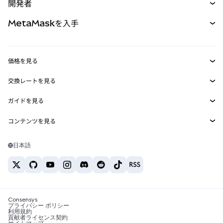
開発者
パーペチュアル
新規
カード
ドキュメントを表示
MetaMaskを入手
RWA
mUSD
新規
ダッシュボード
トランザクションシールド
収益化
Smart Accounts Kit
Agent Wallet
新規
価格を見る
埋め込みウォレット
Snaps
ビットコインの価格
交換レートを見る
MetaMask Connect
イーサリアムの価格
報酬
新規
BTC→USD
Solanaの価格
ガイドを見る
Snaps
セキュリティ
ETH→USD
BTCの購入
Shiba Inuの価格
USDT→INR
コンテンツを見る
Web3サービス
サポート
ETHの購入
Pepeの価格
ビットコインウォレット
BTC→USDT
SOLの購入
キャリア
Tetherの価格
Solanaウォレット
日本語
BTC→INR
PEPEの購入
お問い合わせ
USDCの価格
おすすめの暗号資産カード
ETH→USDT
USDTの購入
Chanlinkの価格
おすすめのモバイル暗号資産ウォレット
USDT→PHP
USDCの購入
Polymarketとは？
BTC→EUR
SHIBの購入
Consensys
税制関連ニュース
プライバシー ポリシー
利用規約
BNBの購入
貢献者ライセンス契約
暗号資産の購入方法は？