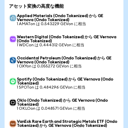
アセット変換の高度な機能
Applied Materials (Ondo Tokenized) から GE
Vernova (Ondo Tokenized)
1 AMATon は 0.543229 GEVon に相当
Western Digital (Ondo Tokenized) から GE Vernova
(Ondo Tokenized)
1 WDCon は 0.444312 GEVon に相当
Occidental Petroleum (Ondo Tokenized) から GE
Vernova (Ondo Tokenized)
1 OXYon は 0.055272 GEVon に相当
Spotify (Ondo Tokenized) から GE Vernova (Ondo
Tokenized)
1 SPOTon は 0.484296 GEVon に相当
Oklo (Ondo Tokenized) から GE Vernova (Ondo
Tokenized)
1 OKLOon は 0.048571 GEVon に相当
VanEck Rare Earth and Strategic Metals ETF (Ondo
Tokenized) から GE Vernova (Ondo Tokenized)