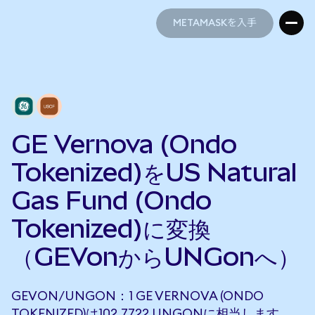
METAMASKを入手
METAMASKを入手
GE Vernova (Ondo
Tokenized)をUS Natural
Gas Fund (Ondo
Tokenized)に変換
（GEVonからUNGonへ）
GEVON/UNGON：1 GE VERNOVA (ONDO
TOKENIZED)は102.7722 UNGONに相当します