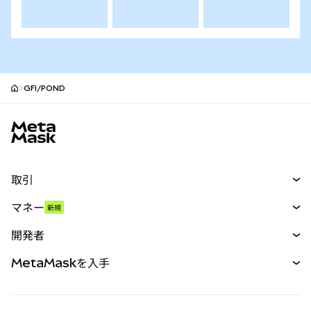
GFI/POND
MetaMaskサイトフッター
取引
スワップ
マネー
新規
予測
新規
購入
開発者
パーペチュアル
新規
カード
ドキュメントを表示
MetaMaskを入手
RWA
mUSD
新規
ダッシュボード
トランザクションシールド
収益化
Smart Accounts Kit
Agent Wallet
新規