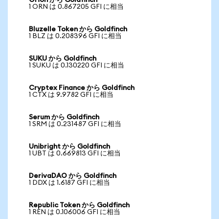
Orion から Goldfinch
1 ORN は 0.867205 GFI に相当
Bluzelle Token から Goldfinch
1 BLZ は 0.208396 GFI に相当
SUKU から Goldfinch
1 SUKU は 0.130220 GFI に相当
Cryptex Finance から Goldfinch
1 CTX は 9.9782 GFI に相当
Serum から Goldfinch
1 SRM は 0.231487 GFI に相当
Unibright から Goldfinch
1 UBT は 0.669813 GFI に相当
DerivaDAO から Goldfinch
1 DDX は 1.6187 GFI に相当
Republic Token から Goldfinch
1 REN は 0.106006 GFI に相当