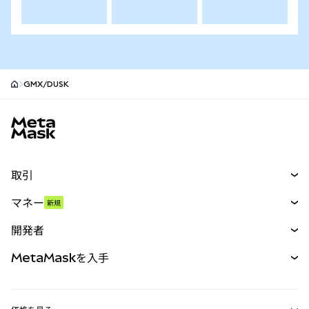
GMX/DUSK
MetaMaskサイトフッター
取引
スワップ
マネー
新規
予測
新規
購入
開発者
パーペチュアル
新規
カード
ドキュメントを表示
MetaMaskを入手
RWA
mUSD
新規
ダッシュボード
トランザクションシールド
収益化
Smart Accounts Kit
Agent Wallet
新規