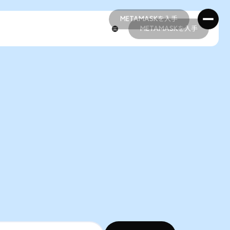
METAMASKを入手
METAMASKを入手
METAMASKを入手
METAMASKを入手