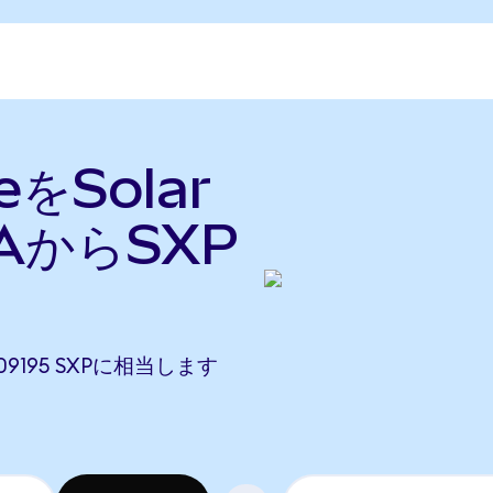
eをSolar
AからSXP
.509195 SXPに相当します