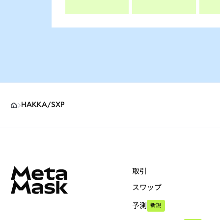
HAKKA/SXP
MetaMaskサイトフッター
取引
スワップ
予測
新規