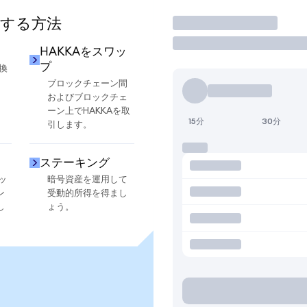
用する方法
取引
HAKKAをスワッ
プ
換
ブロックチェーン間
およびブロックチェ
ーン上でHAKKAを取
15分
30分
引します。
ステーキング
ッ
暗号資産を運用して
ン
受動的所得を得まし
し
ょう。