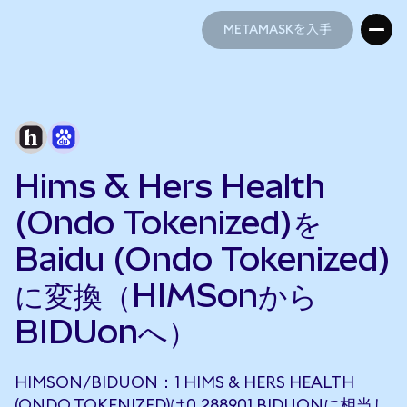
METAMASKを入手
METAMASKを入手
Hims & Hers Health
(Ondo Tokenized)を
Baidu (Ondo Tokenized)
に変換（HIMSonから
BIDUonへ）
HIMSON/BIDUON：1 HIMS & HERS HEALTH
(ONDO TOKENIZED)は0.288901 BIDUONに相当し