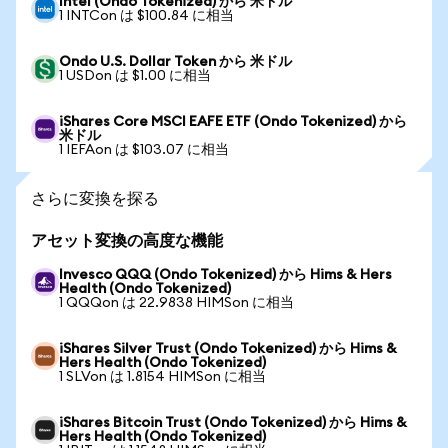
Intel (Ondo Tokenized) から 米ドル
1 INTCon は $100.84 に相当
Ondo U.S. Dollar Token から 米ドル
1 USDon は $1.00 に相当
iShares Core MSCI EAFE ETF (Ondo Tokenized) から
米ドル
1 IEFAon は $103.07 に相当
さらに変換を探る
アセット変換の高度な機能
Invesco QQQ (Ondo Tokenized) から Hims & Hers
Health (Ondo Tokenized)
1 QQQon は 22.9838 HIMSon に相当
iShares Silver Trust (Ondo Tokenized) から Hims &
Hers Health (Ondo Tokenized)
1 SLVon は 1.8154 HIMSon に相当
iShares Bitcoin Trust (Ondo Tokenized) から Hims &
Hers Health (Ondo Tokenized)