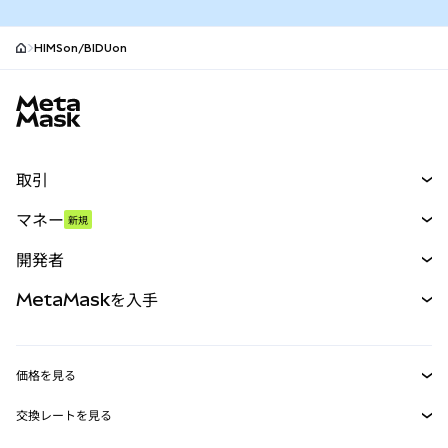
HIMSon/BIDUon
MetaMaskサイトフッター
取引
スワップ
マネー
新規
予測
新規
購入
開発者
パーペチュアル
新規
カード
ドキュメントを表示
MetaMaskを入手
RWA
mUSD
新規
ダッシュボード
トランザクションシールド
収益化
Smart Accounts Kit
Agent Wallet
新規
価格を見る
埋め込みウォレット
Snaps
ビットコインの価格
交換レートを見る
MetaMask Connect
イーサリアムの価格
報酬
新規
BTC→USD