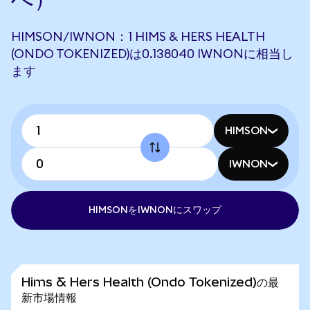
HIMSON/IWNON：1 HIMS & HERS HEALTH
(ONDO TOKENIZED)は0.138040 IWNONに相当し
ます
HIMSON
IWNON
HIMSONをIWNONにスワップ
Hims & Hers Health (Ondo Tokenized)の最
新市場情報