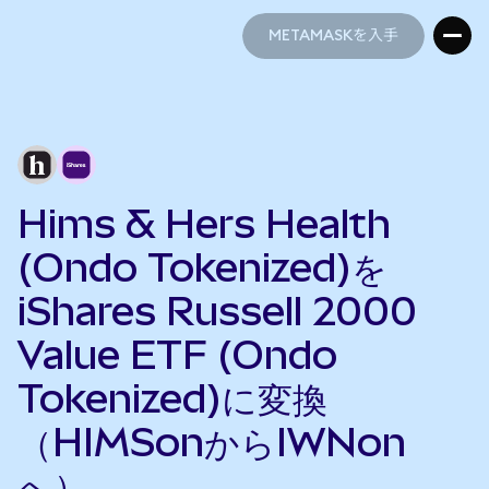
METAMASKを入手
METAMASKを入手
Hims & Hers Health
(Ondo Tokenized)を
iShares Russell 2000
Value ETF (Ondo
Tokenized)に変換
（HIMSonからIWNon
へ）