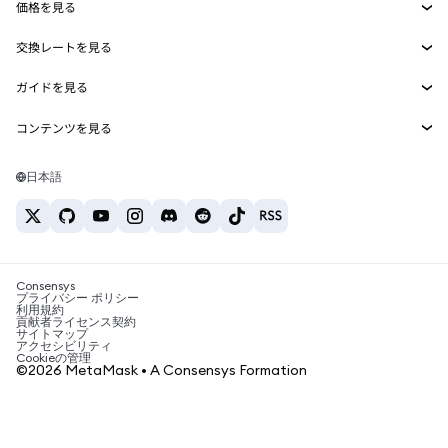
価格を見る
埋め込みウォレット
Snaps
ビットコインの価格
交換レートを見る
MetaMask Connect
イーサリアムの価格
報酬
新規
BTC→USD
Solanaの価格
ガイドを見る
Snaps
セキュリティ
ETH→USD
BTCの購入
Shiba Inuの価格
USDT→INR
コンテンツを見る
Web3サービス
サポート
ETHの購入
Pepeの価格
ビットコインウォレット
BTC→USDT
SOLの購入
キャリア
Tetherの価格
Solanaウォレット
日本語
BTC→INR
PEPEの購入
お問い合わせ
USDCの価格
おすすめの暗号資産カード
ETH→USDT
USDTの購入
Chanlinkの価格
おすすめのモバイル暗号資産ウォレット
USDT→PHP
USDCの購入
Polymarketとは？
BTC→EUR
SHIBの購入
Consensys
税制関連ニュース
プライバシー ポリシー
利用規約
BNBの購入
貢献者ライセンス契約
暗号資産の購入方法は？
サイトマップ
アクセシビリティ
ビットコインを売るには？
Cookieの管理
©2026 MetaMask • A Consensys Formation