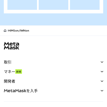
HIMSon/IWNon
MetaMaskサイトフッター
取引
スワップ
マネー
新規
予測
新規
購入
開発者
パーペチュアル
新規
カード
ドキュメントを表示
MetaMaskを入手
RWA
mUSD
新規
ダッシュボード
トランザクションシールド
収益化
Smart Accounts Kit
Agent Wallet
新規