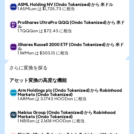
ASML Holding NV (Ondo Tokenized) から 米ドル
1 ASMLon は $1,725.73 に相当
ProShares UltraPro QQQ (Ondo Tokenized) から 米ド
ル
1 TQQQon は $72.43 に相当
iShares Russell 2000 ETF (Ondo Tokenized) から 米ド
ル
1 IWMon は $303.13 に相当
さらに変換を探る
アセット変換の高度な機能
Arm Holdings plc (Ondo Tokenized) から Robinhood
Markets (Ondo Tokenized)
1 ARMon は 3.1743 HOODon に相当
Nebius Group (Ondo Tokenized) から Robinhood
Markets (Ondo Tokenized)
1 NBISon は 2.1618 HOODon に相当