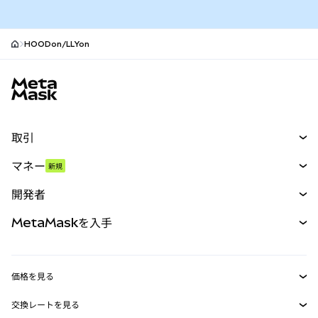
HOODon/LLYon
MetaMaskサイトフッター
取引
スワップ
マネー
新規
予測
新規
購入
開発者
パーペチュアル
新規
カード
ドキュメントを表示
MetaMaskを入手
RWA
mUSD
新規
ダッシュボード
トランザクションシールド
収益化
Smart Accounts Kit
Agent Wallet
新規
価格を見る
埋め込みウォレット
Snaps
ビットコインの価格
交換レートを見る
MetaMask Connect
イーサリアムの価格
報酬
新規
BTC→USD