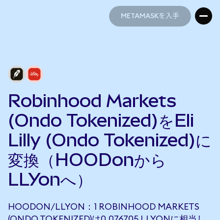
METAMASKを入手
METAMASKを入手
Robinhood Markets
(Ondo Tokenized)をEli
Lilly (Ondo Tokenized)に
変換（HOODonから
LLYonへ）
HOODON/LLYON：1 ROBINHOOD MARKETS
(ONDO TOKENIZED)は0.076705 LLYONに相当し