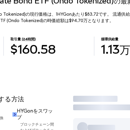
porate Bond ETF (Ondo Tokenized
ETF (Ondo Tokenized)の現行価格は、1HYGonあたり$83.72です。 流通
ond ETF (Ondo Tokenized)の時価総額は$94.70万となります。
取引量
(24時間)
循環供給量
$160.58
1.13
用する方法
取引
HYGonをスワッ
プ
交換
ブロックチェーン間