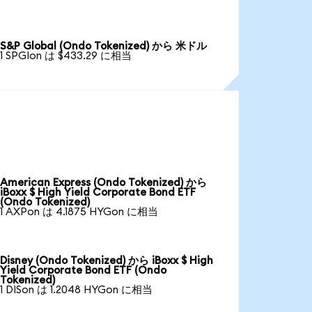
S&P Global (Ondo Tokenized) から 米ドル
1 SPGIon は $433.29 に相当
American Express (Ondo Tokenized) から
iBoxx $ High Yield Corporate Bond ETF
(Ondo Tokenized)
1 AXPon は 4.1875 HYGon に相当
Disney (Ondo Tokenized) から iBoxx $ High
Yield Corporate Bond ETF (Ondo
Tokenized)
1 DISon は 1.2048 HYGon に相当