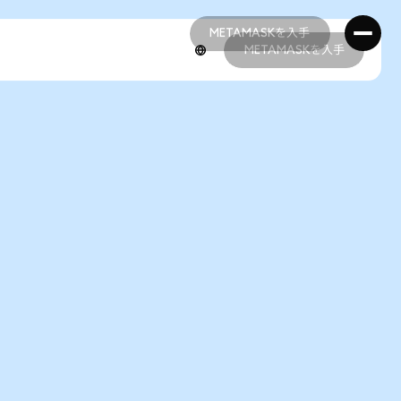
METAMASKを入手
METAMASKを入手
METAMASKを入手
METAMASKを入手