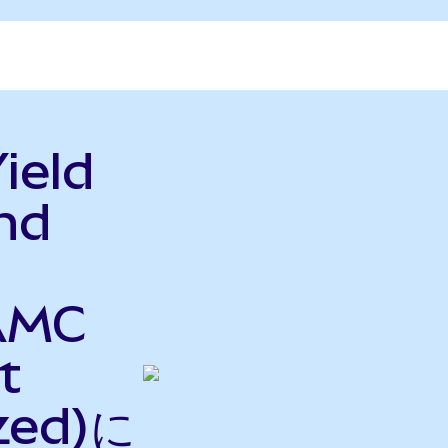
ield
nd
AMC
t
zed)に