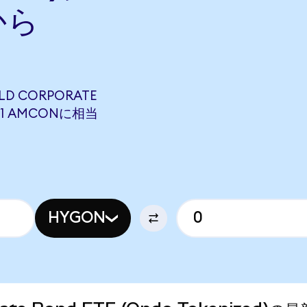
から
ELD CORPORATE
7121 AMCONに相当
HYGON