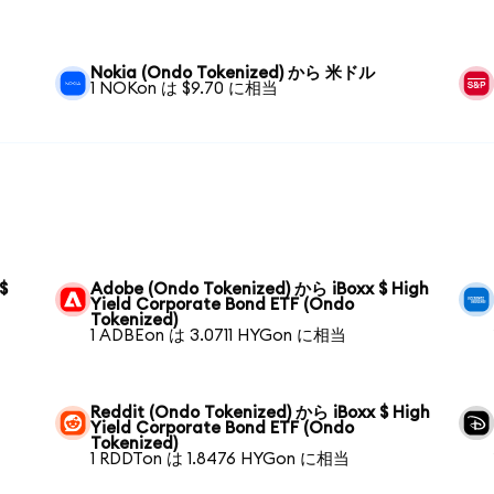
Nokia (Ondo Tokenized) から 米ドル
1 NOKon は $9.70 に相当
$
Adobe (Ondo Tokenized) から iBoxx $ High
Yield Corporate Bond ETF (Ondo
Tokenized)
1 ADBEon は 3.0711 HYGon に相当
Reddit (Ondo Tokenized) から iBoxx $ High
Yield Corporate Bond ETF (Ondo
Tokenized)
1 RDDTon は 1.8476 HYGon に相当