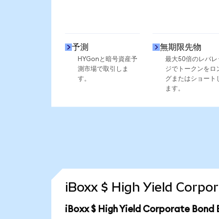
予測
無期限先物
HYGonと暗号資産予
最大50倍のレバレ
測市場で取引しま
ジでトークンをロ
す。
グまたはショート
ます。
iBoxx $ High Yield C
iBoxx $ High Yield Corporate 