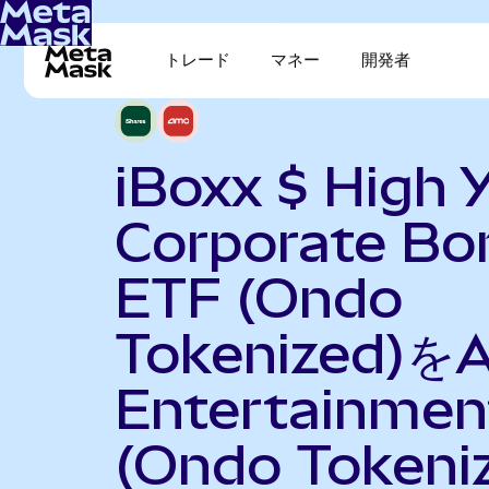
トレード
マネー
開発者
iBoxx $ High Y
Corporate Bo
ETF (Ondo
Tokenized)を
Entertainmen
(Ondo Tokeni