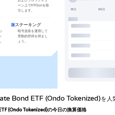
およびブロックチェ
ーン上でHYGonを取
15分
30分
引します。
ステーキング
ッ
暗号資産を運用して
ン
受動的所得を得まし
し
ょう。
orporate Bond ETF (Ondo Tokeni
Bond ETF (Ondo Tokenized)の今日の換算価格