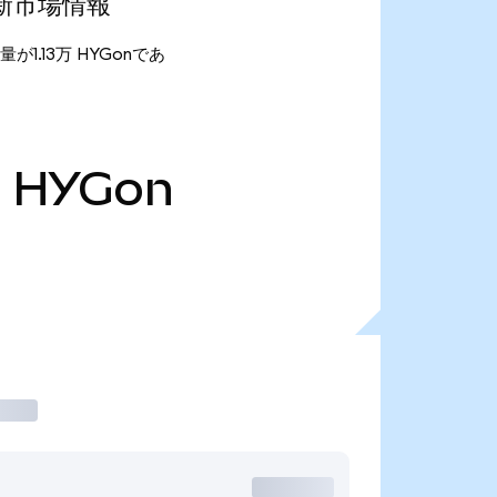
)の最新市場情報
供給量が1.13万 HYGonであ
万
HYGon