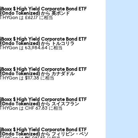
iBoxx $ High Yield Corporate Bond ETF

(Ondo Tokenized) から 英ポンド
1 HYGon は £62.17 に相当
iBoxx $ High Yield Corporate Bond ETF

(Ondo Tokenized) から トルコリラ
1 HYGon は ₺3,984.64 に相当
iBoxx $ High Yield Corporate Bond ETF

(Ondo Tokenized) から カナダドル
1 HYGon は $117.38 に相当
iBoxx $ High Yield Corporate Bond ETF

(Ondo Tokenized) から スイスフラン
1 HYGon は CHF 67.83 に相当
iBoxx $ High Yield Corporate Bond ETF

(Ondo Tokenized) から フィリピン・ペソ