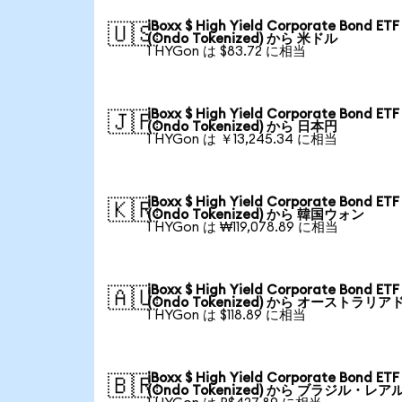
iBoxx $ High Yield Corporate Bond ETF
🇺🇸
(Ondo Tokenized) から 米ドル
1 HYGon は $83.72 に相当
iBoxx $ High Yield Corporate Bond ETF
🇯🇵
(Ondo Tokenized) から 日本円
1 HYGon は ￥13,245.34 に相当
iBoxx $ High Yield Corporate Bond ETF
🇰🇷
(Ondo Tokenized) から 韓国ウォン
1 HYGon は ₩119,078.89 に相当
iBoxx $ High Yield Corporate Bond ETF
🇦🇺
(Ondo Tokenized) から オーストラリア
1 HYGon は $118.89 に相当
iBoxx $ High Yield Corporate Bond ETF
🇧🇷
(Ondo Tokenized) から ブラジル・レア