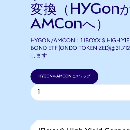
変換（HYGon
AMConへ）
HYGON/AMCON：1 IBOXX $ HIGH YI
BOND ETF (ONDO TOKENIZED)は31.
します
HYGONをAMCONにスワップ