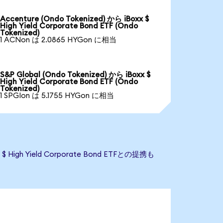
Accenture (Ondo Tokenized) から iBoxx $
High Yield Corporate Bond ETF (Ondo
Tokenized)
1 ACNon は 2.0865 HYGon に相当
S&P Global (Ondo Tokenized) から iBoxx $
High Yield Corporate Bond ETF (Ondo
Tokenized)
1 SPGIon は 5.1755 HYGon に相当
gh Yield Corporate Bond ETFとの提携も