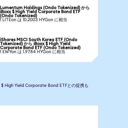
Lumentum Holdings (Ondo Tokenized) から
iBoxx $ High Yield Corporate Bond ETF
(Ondo Tokenized)
1 LITEon は 10.2003 HYGon に相当
iShares MSCI South Korea ETF (Ondo
Tokenized) から iBoxx $ High Yield
Corporate Bond ETF (Ondo Tokenized)
1 EWYon は 1.9784 HYGon に相当
gh Yield Corporate Bond ETFとの提携も