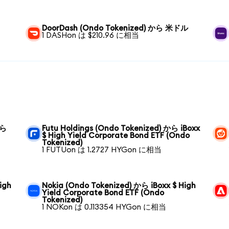
DoorDash (Ondo Tokenized) から 米ドル
1 DASHon は $210.96 に相当
から
Futu Holdings (Ondo Tokenized) から iBoxx
$ High Yield Corporate Bond ETF (Ondo
Tokenized)
1 FUTUon は 1.2727 HYGon に相当
igh
Nokia (Ondo Tokenized) から iBoxx $ High
Yield Corporate Bond ETF (Ondo
Tokenized)
1 NOKon は 0.113354 HYGon に相当