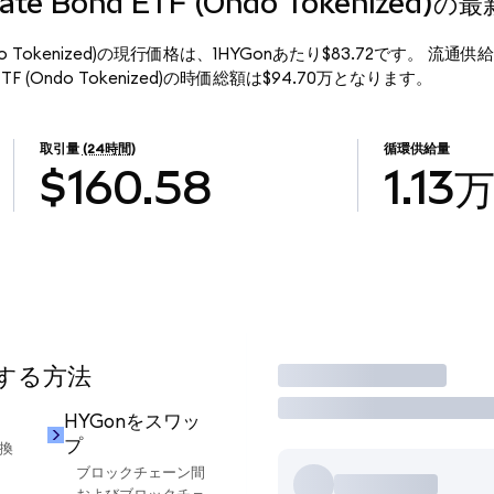
porate Bond ETF (Ondo Tokenized
ETF (Ondo Tokenized)の現行価格は、1HYGonあたり$83.72です。 流通
ond ETF (Ondo Tokenized)の時価総額は$94.70万となります。
取引量
(24時間)
循環供給量
$160.58
1.13
用する方法
取引
HYGonをスワッ
プ
交換
ブロックチェーン間