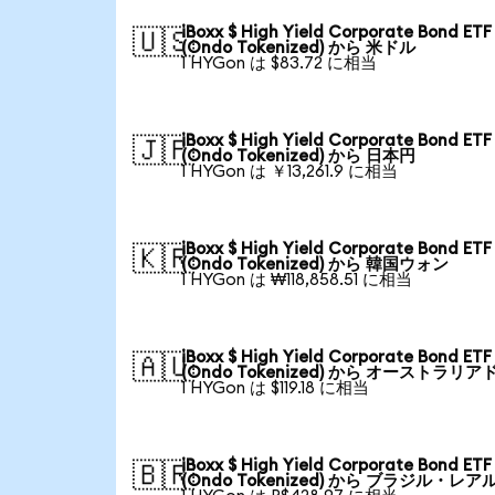
iBoxx $ High Yield Corporate Bond ETF
🇺🇸
(Ondo Tokenized) から 米ドル
1 HYGon は $83.72 に相当
iBoxx $ High Yield Corporate Bond ETF
🇯🇵
(Ondo Tokenized) から 日本円
1 HYGon は ￥13,261.9 に相当
iBoxx $ High Yield Corporate Bond ETF
🇰🇷
(Ondo Tokenized) から 韓国ウォン
1 HYGon は ₩118,858.51 に相当
iBoxx $ High Yield Corporate Bond ETF
🇦🇺
(Ondo Tokenized) から オーストラリア
1 HYGon は $119.18 に相当
iBoxx $ High Yield Corporate Bond ETF
🇧🇷
(Ondo Tokenized) から ブラジル・レア