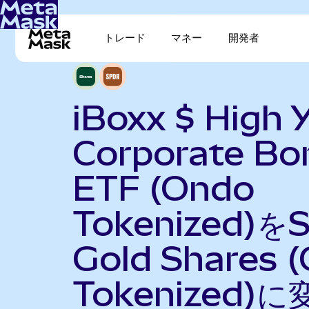
トレード
マネー
開発者
iBoxx $ High Y
Corporate Bo
ETF (Ondo
Tokenized)を
Gold Shares 
Tokenized)に