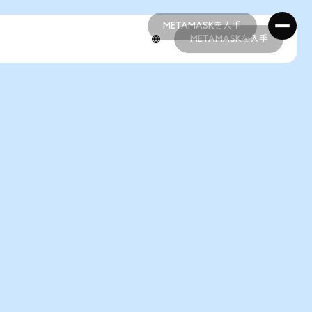
METAMASKを入手
METAMASKを入手
METAMASKを入手
METAMASKを入手