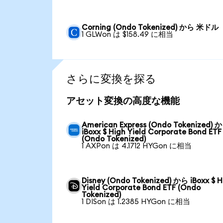
Corning (Ondo Tokenized) から 米ドル
1 GLWon は $158.49 に相当
さらに変換を探る
アセット変換の高度な機能
American Express (Ondo Tokenized) 
iBoxx $ High Yield Corporate Bond ETF
(Ondo Tokenized)
1 AXPon は 4.1712 HYGon に相当
Disney (Ondo Tokenized) から iBoxx $ H
Yield Corporate Bond ETF (Ondo
Tokenized)
1 DISon は 1.2385 HYGon に相当