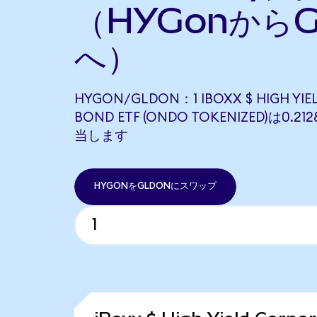
（HYGonからG
へ）
HYGON/GLDON：1 IBOXX $ HIGH YIE
BOND ETF (ONDO TOKENIZED)は0.2
当します
HYGONをGLDONにスワップ