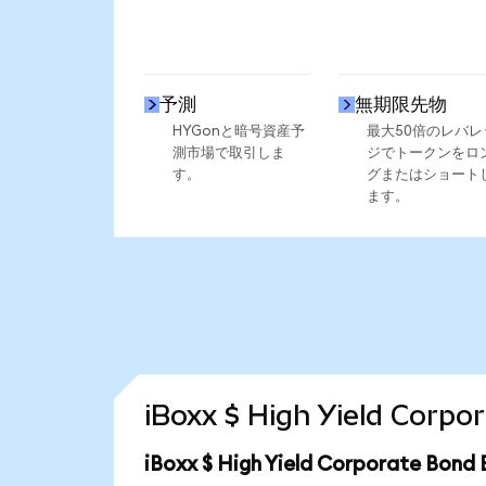
予測
無期限先物
HYGonと暗号資産予
最大50倍のレバレ
測市場で取引しま
ジでトークンをロ
す。
グまたはショート
ます。
iBoxx $ High Yield C
iBoxx $ High Yield Corporate 