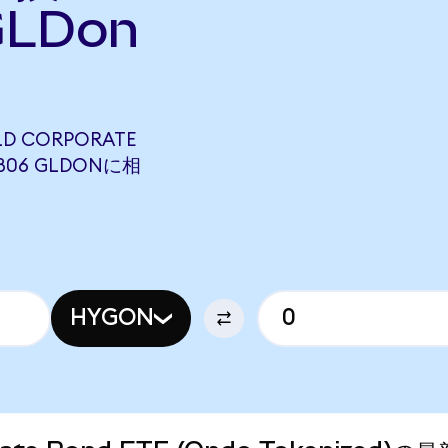
LDon
LD CORPORATE
12806 GLDONに相
HYGON