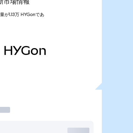
)の最新市場情報
供給量が1.13万 HYGonであ
万
HYGon