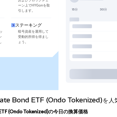
およびブロックチェ
ーン上でHYGonを取
15分
30分
引します。
ステーキング
ッ
暗号資産を運用して
ン
受動的所得を得まし
し
ょう。
orporate Bond ETF (Ondo Tokeni
Bond ETF (Ondo Tokenized)の今日の換算価格