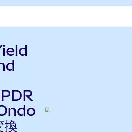
ield
nd
SPDR
(Ondo
変換