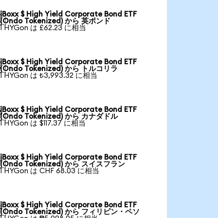
iBoxx $ High Yield Corporate Bond ETF

(Ondo Tokenized) から 英ポンド
1 HYGon は £62.23 に相当
iBoxx $ High Yield Corporate Bond ETF

(Ondo Tokenized) から トルコリラ
1 HYGon は ₺3,993.32 に相当
iBoxx $ High Yield Corporate Bond ETF

(Ondo Tokenized) から カナダドル
1 HYGon は $117.37 に相当
iBoxx $ High Yield Corporate Bond ETF

(Ondo Tokenized) から スイスフラン
1 HYGon は CHF 68.03 に相当
iBoxx $ High Yield Corporate Bond ETF

(Ondo Tokenized) から フィリピン・ペソ