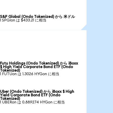
S&P Global (Ondo Tokenized) から 米ドル
1 SPGIon は $433.21 に相当
Futu Holdings (Ondo Tokenized) から iBoxx
$ High Yield Corporate Bond ETF (Ondo
Tokenized)
1 FUTUon は 1.3026 HYGon に相当
Uber (Ondo Tokenized) から iBoxx $ High
Yield Corporate Bond ETF (Ondo
Tokenized)
1 UBERon は 0.889274 HYGon に相当