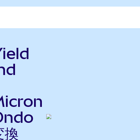
ield
nd
icron
Ondo
変換