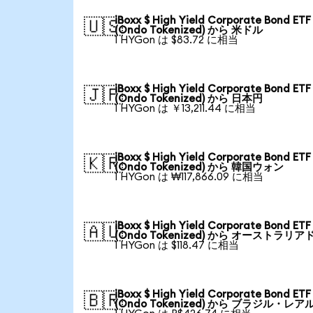
iBoxx $ High Yield Corporate Bond ETF
🇺🇸
(Ondo Tokenized) から 米ドル
1 HYGon は $83.72 に相当
iBoxx $ High Yield Corporate Bond ETF
🇯🇵
(Ondo Tokenized) から 日本円
1 HYGon は ￥13,211.44 に相当
iBoxx $ High Yield Corporate Bond ETF
🇰🇷
(Ondo Tokenized) から 韓国ウォン
1 HYGon は ₩117,866.09 に相当
iBoxx $ High Yield Corporate Bond ETF
🇦🇺
(Ondo Tokenized) から オーストラリア
1 HYGon は $118.47 に相当
iBoxx $ High Yield Corporate Bond ETF
🇧🇷
(Ondo Tokenized) から ブラジル・レア