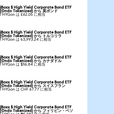
iBoxx $ High Yield Corporate Bond ETF

(Ondo Tokenized) から 英ポンド
1 HYGon は £62.05 に相当
iBoxx $ High Yield Corporate Bond ETF

(Ondo Tokenized) から トルコリラ
1 HYGon は ₺3,993.24 に相当
iBoxx $ High Yield Corporate Bond ETF

(Ondo Tokenized) から カナダドル
1 HYGon は $116.84 に相当
iBoxx $ High Yield Corporate Bond ETF

(Ondo Tokenized) から スイスフラン
1 HYGon は CHF 67.77 に相当
iBoxx $ High Yield Corporate Bond ETF

(Ondo Tokenized) から フィリピン・ペソ