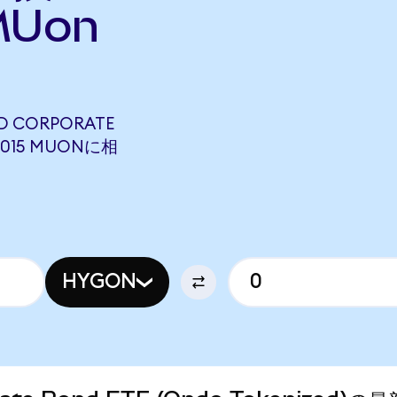
Uon
LD CORPORATE
95015 MUONに相
HYGON