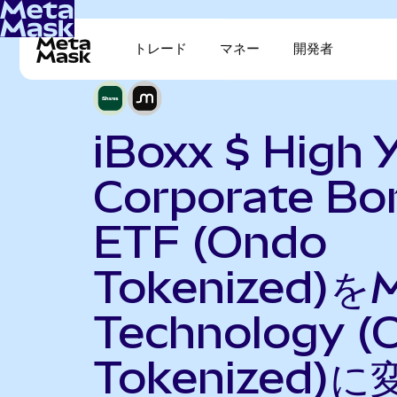
トレード
マネー
開発者
iBoxx $ High Y
Corporate Bo
ETF (Ondo
Tokenized)をM
Technology (
Tokenized)に