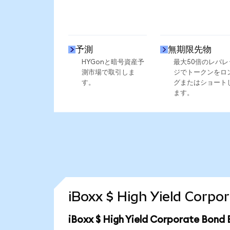
予測
無期限先物
HYGonと暗号資産予
最大50倍のレバレ
測市場で取引しま
ジでトークンをロ
す。
グまたはショート
ます。
iBoxx $ High Yield C
iBoxx $ High Yield Corporate 