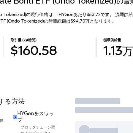
porate Bond ETF (Ondo Tokenized
ETF (Ondo Tokenized)の現行価格は、1HYGonあたり$83.72です。 流通
ond ETF (Ondo Tokenized)の時価総額は$94.70万となります。
取引量
(24時間)
循環供給量
$160.58
1.13
用する方法
取引
HYGonをスワッ
プ
交換
ブロックチェーン間