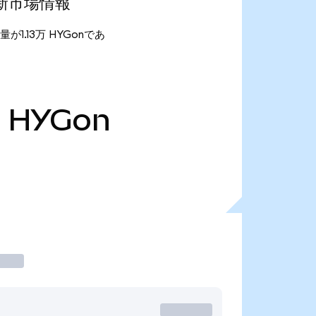
)の最新市場情報
供給量が1.13万 HYGonであ
万
HYGon