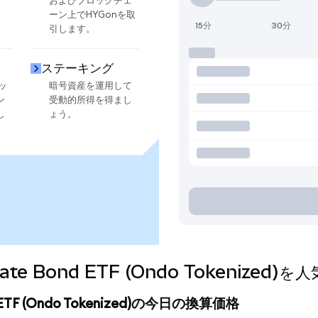
およびブロックチェ
ーン上でHYGonを取
15分
30分
引します。
ステーキング
ッ
暗号資産を運用して
ン
受動的所得を得まし
し
ょう。
orporate Bond ETF (Ondo Tokeni
Bond ETF (Ondo Tokenized)の今日の換算価格