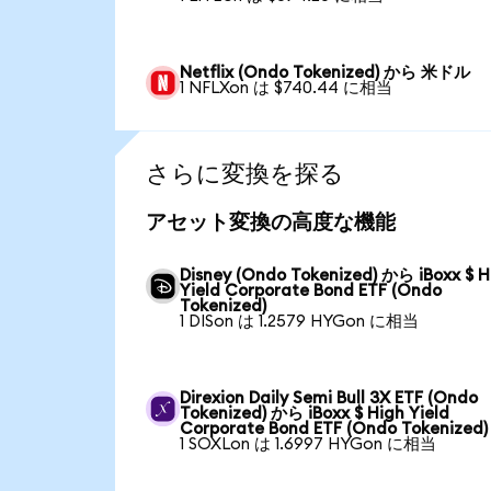
Netflix (Ondo Tokenized) から 米ドル
1 NFLXon は $740.44 に相当
さらに変換を探る
アセット変換の高度な機能
Disney (Ondo Tokenized) から iBoxx $ H
Yield Corporate Bond ETF (Ondo
Tokenized)
1 DISon は 1.2579 HYGon に相当
Direxion Daily Semi Bull 3X ETF (Ondo
Tokenized) から iBoxx $ High Yield
Corporate Bond ETF (Ondo Tokenized)
1 SOXLon は 1.6997 HYGon に相当