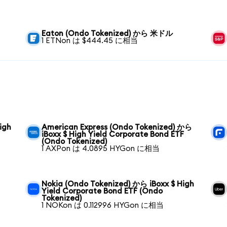
Eaton (Ondo Tokenized) から 米ドル
1 ETNon は $444.45 に相当
igh
American Express (Ondo Tokenized) から
iBoxx $ High Yield Corporate Bond ETF
(Ondo Tokenized)
1 AXPon は 4.0895 HYGon に相当
Nokia (Ondo Tokenized) から iBoxx $ High
Yield Corporate Bond ETF (Ondo
Tokenized)
1 NOKon は 0.112996 HYGon に相当