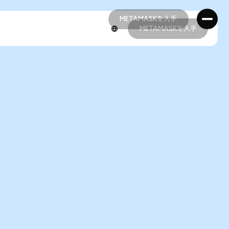
METAMASKを入手
METAMASKを入手
METAMASKを入手
METAMASKを入手