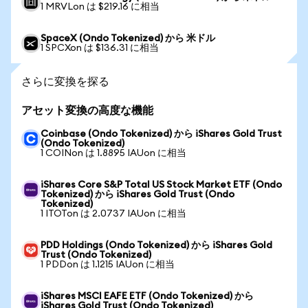
1 MRVLon は $219.16 に相当
SpaceX (Ondo Tokenized) から 米ドル
1 SPCXon は $136.31 に相当
さらに変換を探る
アセット変換の高度な機能
Coinbase (Ondo Tokenized) から iShares Gold Trust
(Ondo Tokenized)
1 COINon は 1.8895 IAUon に相当
iShares Core S&P Total US Stock Market ETF (Ondo
Tokenized) から iShares Gold Trust (Ondo
Tokenized)
1 ITOTon は 2.0737 IAUon に相当
PDD Holdings (Ondo Tokenized) から iShares Gold
Trust (Ondo Tokenized)
1 PDDon は 1.1215 IAUon に相当
iShares MSCI EAFE ETF (Ondo Tokenized) から
iShares Gold Trust (Ondo Tokenized)