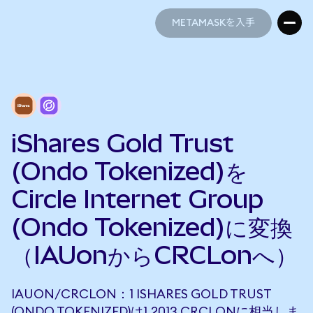
METAMASKを入手
METAMASKを入手
iShares Gold Trust
(Ondo Tokenized)を
Circle Internet Group
(Ondo Tokenized)に変換
（IAUonからCRCLonへ）
IAUON/CRCLON：1 ISHARES GOLD TRUST
(ONDO TOKENIZED)は1.2013 CRCLONに相当しま