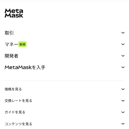
MetaMaskサイトフッター
取引
スワップ
マネー
新規
予測
新規
購入
開発者
パーペチュアル
新規
カード
ドキュメントを表示
MetaMaskを入手
RWA
mUSD
新規
ダッシュボード
トランザクションシールド
収益化
Smart Accounts Kit
Agent Wallet
新規
価格を見る
埋め込みウォレット
Snaps
ビットコインの価格
交換レートを見る
MetaMask Connect
イーサリアムの価格
報酬
新規
BTC→USD
Solanaの価格
ガイドを見る
Snaps
セキュリティ
ETH→USD
BTCの購入
Shiba Inuの価格
USDT→INR
コンテンツを見る
Web3サービス
サポート
ETHの購入
Pepeの価格
ビットコインウォレット